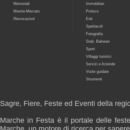
Memoriali
Immobiliari
Mostre-Mercato
Proloco
Rievocazioni
Enti
Spettacoli
Fotografia
Stab. Balneari
Sport
Villaggi turistici
Servizi e Aziende
Visite guidate
Strumenti
Sagre, Fiere, Feste ed Eventi della reg
Marche in Festa è il portale delle fest
Marche, un motore di ricerca per saper