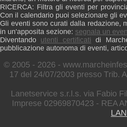
RICERCA: Filtra gli eventi per provinci
Con il calendario puoi selezionare gli ev
Gli eventi sono curati dalla redazione, m
in un'apposita sezione:
segnala un even
Diventando
utenti certificati
di Marche 
pubblicazione autonoma di eventi, artic
© 2005 - 2026 - www.marcheinfest
17 del 24/07/2003 presso Trib. 
Lanetservice s.r.l.s. via Fabio Fi
Imprese 02969870423 - REA A
LAN