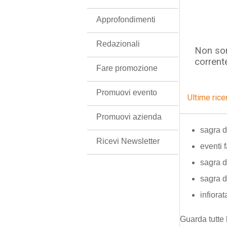
Approfondimenti
Redazionali
Non son
corrent
Fare promozione
Promuovi evento
Ultime rice
Promuovi azienda
sagra d
Ricevi Newsletter
eventi 
sagra d
sagra d
infiora
Guarda tutte 