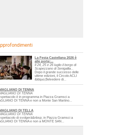
pprofondimenti
La Festa Castellana 2026 è
alle porte:...
Il 24, 25 e 26 luglio il borgo di
Scapezzano di Senigallia...
Dopo il grande successo delle
ultime edizioni, il Circolo ACLI
&ldquo;Belvedere di...
MAGLIANO DI TENNA
MAGLIANO DI TENNA
 spettacolo è in programma in Piazza Gramsci a
GLIANO DI TENNA e non a Monte San Martino...
MAGLIANO DI TELLA
MAGLIANO DI TENNA
 spettacolo di svolgerà&nbsp; in Piazza Gramsci a
GLIANO DI TENNA e non a MONTE SAN...