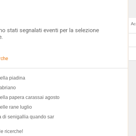
Ac
o stati segnalati eventi per la selezione
e.
rche
ella piadina
fabriano
ella papera carassai agosto
elle rane luglio
ta di senigallia quando sar
le ricerche!