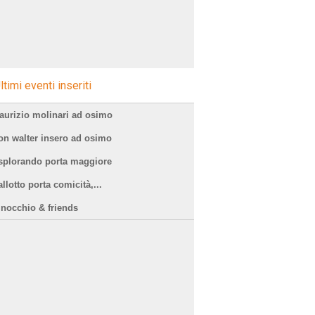
ltimi eventi inseriti
aurizio molinari ad osimo
on walter insero ad osimo
splorando porta maggiore
llotto porta comicità,...
inocchio & friends