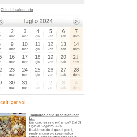
Chiudi il calendario
luglio 2024
1
2
3
4
5
6
7
n
mar
mer
gio
ven
sab
dom
8
9
10
11
12
13
14
n
mar
mer
gio
ven
sab
dom
5
16
17
18
19
20
21
n
mar
mer
gio
ven
sab
dom
2
23
24
25
26
27
28
n
mar
mer
gio
ven
sab
dom
9
30
31
1
2
3
4
n
mar
mer
gio
ven
sab
dom
celti per voi
Traguardo delle 30 edizioni per
la...
Bianche, rosse o entrambe? Dal 31
luglio al 5 agosto 2026...
Il caldo torrido di questi giorni,
rende ancora più spasmodica