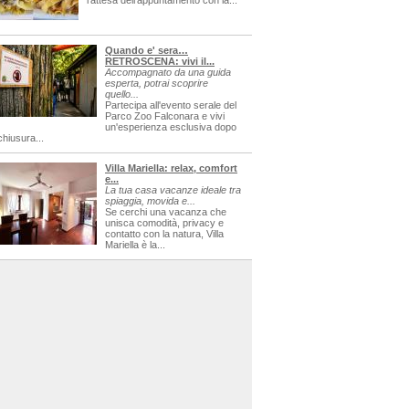
l'attesa dell'appuntamento con la...
Quando e' sera…
RETROSCENA: vivi il...
Accompagnato da una guida
esperta, potrai scoprire
quello...
Partecipa all'evento serale del
Parco Zoo Falconara e vivi
un'esperienza esclusiva dopo
chiusura...
Villa Mariella: relax, comfort
e...
La tua casa vacanze ideale tra
spiaggia, movida e...
Se cerchi una vacanza che
unisca comodità, privacy e
contatto con la natura, Villa
Mariella è la...