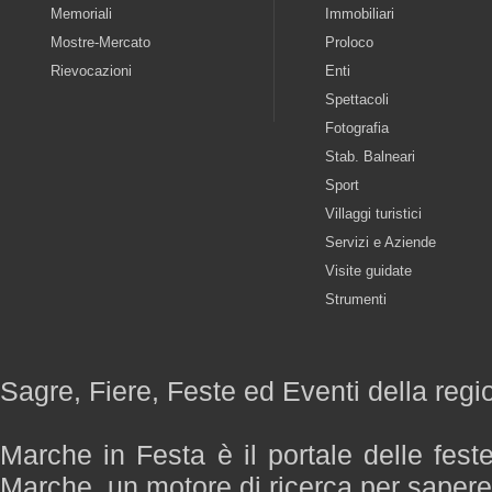
Memoriali
Immobiliari
Mostre-Mercato
Proloco
Rievocazioni
Enti
Spettacoli
Fotografia
Stab. Balneari
Sport
Villaggi turistici
Servizi e Aziende
Visite guidate
Strumenti
Sagre, Fiere, Feste ed Eventi della reg
Marche in Festa è il portale delle fest
Marche, un motore di ricerca per saper