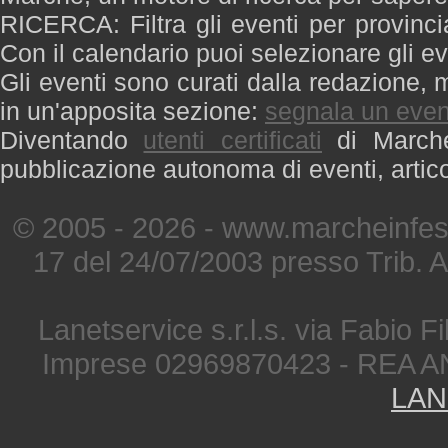
RICERCA: Filtra gli eventi per provinci
Con il calendario puoi selezionare gli ev
Gli eventi sono curati dalla redazione, m
in un'apposita sezione:
segnala un even
Diventando
utenti certificati
di Marche 
pubblicazione autonoma di eventi, artic
© 2005 - 2026 - www.marcheinfest
17 del 24/07/2003 presso Trib. 
Lanetservice s.r.l.s. via Fabio Fi
Imprese 02969870423 - REA A
LAN