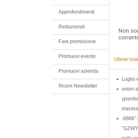
Approfondimenti
Redazionali
Non son
corrent
Fare promozione
Promuovi evento
Ultime rice
Promuovi azienda
Luglio 
Ricevi Newsletter
union al
ypsmfor
macera
-8866"
"GZWYf