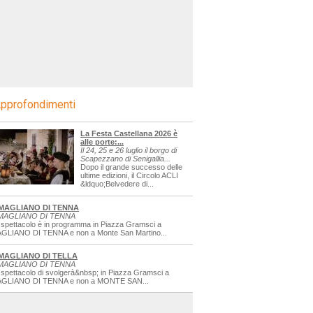
pprofondimenti
La Festa Castellana 2026 è
alle porte:...
Il 24, 25 e 26 luglio il borgo di
Scapezzano di Senigallia...
Dopo il grande successo delle
ultime edizioni, il Circolo ACLI
&ldquo;Belvedere di...
MAGLIANO DI TENNA
MAGLIANO DI TENNA
 spettacolo è in programma in Piazza Gramsci a
GLIANO DI TENNA e non a Monte San Martino...
MAGLIANO DI TELLA
MAGLIANO DI TENNA
 spettacolo di svolgerà&nbsp; in Piazza Gramsci a
GLIANO DI TENNA e non a MONTE SAN...