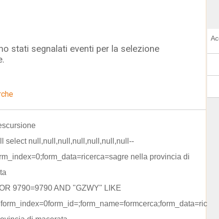
Ac
o stati segnalati eventi per la selezione
e.
rche
escursione
l select null,null,null,null,null,null,null--
m_index=0;form_data=ricerca=sagre nella provincia di
ta
 OR 9790=9790 AND "GZWY" LIKE
orm_index=0form_id=;form_name=formcerca;form_data=ricerc