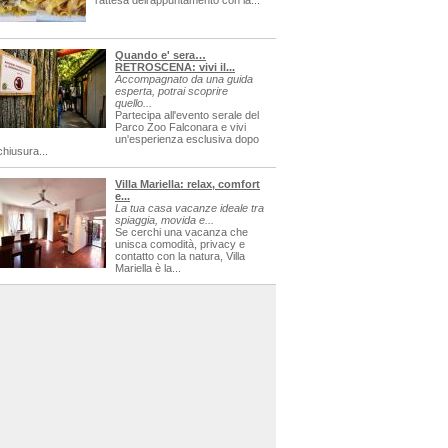
l'attesa dell'appuntamento con la...
Quando e' sera…
RETROSCENA: vivi il...
Accompagnato da una guida
esperta, potrai scoprire
quello...
Partecipa all'evento serale del
Parco Zoo Falconara e vivi
un'esperienza esclusiva dopo
chiusura...
Villa Mariella: relax, comfort
e...
La tua casa vacanze ideale tra
spiaggia, movida e...
Se cerchi una vacanza che
unisca comodità, privacy e
contatto con la natura, Villa
Mariella è la...