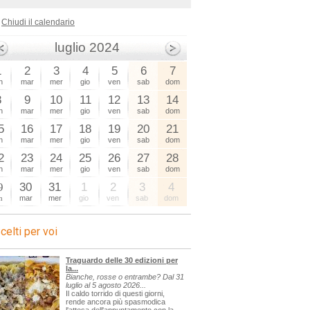
Chiudi il calendario
luglio 2024
1
2
3
4
5
6
7
n
mar
mer
gio
ven
sab
dom
8
9
10
11
12
13
14
=sagre
n
mar
mer
gio
ven
sab
dom
5
16
17
18
19
20
21
n
mar
mer
gio
ven
sab
dom
2
23
24
25
26
27
28
n
mar
mer
gio
ven
sab
dom
9
30
31
1
2
3
4
n
mar
mer
gio
ven
sab
dom
celti per voi
Traguardo delle 30 edizioni per
la...
Bianche, rosse o entrambe? Dal 31
luglio al 5 agosto 2026...
Il caldo torrido di questi giorni,
rende ancora più spasmodica