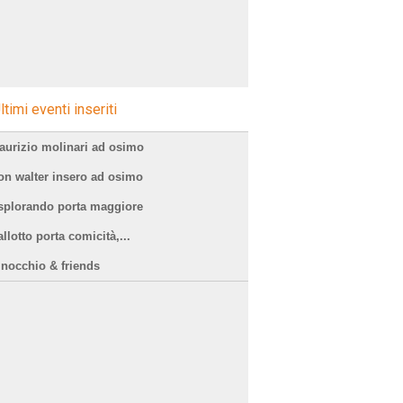
ltimi eventi inseriti
aurizio molinari ad osimo
on walter insero ad osimo
splorando porta maggiore
llotto porta comicità,...
inocchio & friends