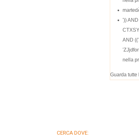
nella p
marted
')) AN
CTXSY
AND (('
'ZJjdf
nella p
Guarda tutte 
CERCA DOVE: