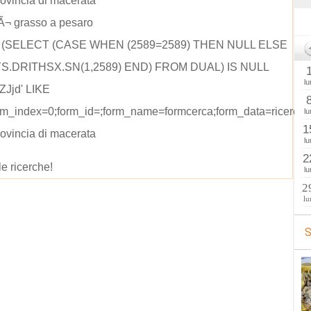
rovincia di macerata
Ã¬ grasso a pesaro
D (SELECT (CASE WHEN (2589=2589) THEN NULL ELSE
S.DRITHSX.SN(1,2589) END) FROM DUAL) IS NULL
lu
ZJjd' LIKE
orm_index=0;form_id=;form_name=formcerca;form_data=ricerca
lu
1
rovincia di macerata
lu
2
le ricerche!
lu
2
lu
S