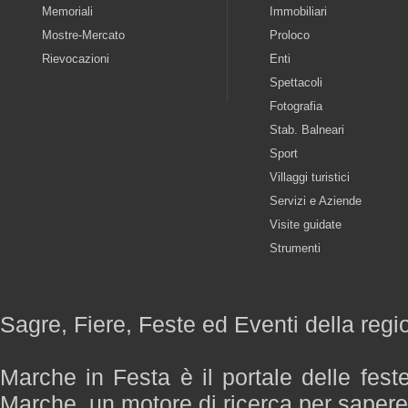
Memoriali
Immobiliari
Mostre-Mercato
Proloco
Rievocazioni
Enti
Spettacoli
Fotografia
Stab. Balneari
Sport
Villaggi turistici
Servizi e Aziende
Visite guidate
Strumenti
Sagre, Fiere, Feste ed Eventi della reg
Marche in Festa è il portale delle fest
Marche, un motore di ricerca per saper