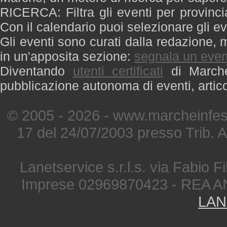
RICERCA: Filtra gli eventi per provinci
Con il calendario puoi selezionare gli ev
Gli eventi sono curati dalla redazione, m
in un'apposita sezione:
segnala un even
Diventando
utenti certificati
di Marche 
pubblicazione autonoma di eventi, artic
© 2005 - 2026 - www.marcheinfest
17 del 24/07/2003 presso Trib. 
Lanetservice s.r.l.s. via Fabio Fi
Imprese 02969870423 - REA A
LAN