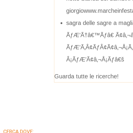
giorgiowww.marcheinfesta
sagra delle sagre a magli
ÃƒÆ’Ã†â€™Ãƒâ€ Ã¢â‚¬
ÃƒÆ’Ã‚Â¢ÃƒÂ¢Ã¢â‚¬Å¡Ã
Â¡ÃƒÆ’Ã¢â‚¬Å¡Ãƒâ€š
Guarda tutte le ricerche!
CERCA DOVE: