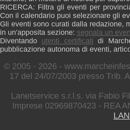
RICERCA: Filtra gli eventi per provinci
Con il calendario puoi selezionare gli ev
Gli eventi sono curati dalla redazione, m
in un'apposita sezione:
segnala un even
Diventando
utenti certificati
di Marche 
pubblicazione autonoma di eventi, artic
© 2005 - 2026 - www.marcheinfest
17 del 24/07/2003 presso Trib. 
Lanetservice s.r.l.s. via Fabio Fi
Imprese 02969870423 - REA A
LAN