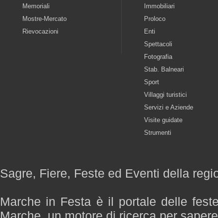
Memoriali
Immobiliari
Mostre-Mercato
Proloco
Rievocazioni
Enti
Spettacoli
Fotografia
Stab. Balneari
Sport
Villaggi turistici
Servizi e Aziende
Visite guidate
Strumenti
Sagre, Fiere, Feste ed Eventi della reg
Marche in Festa è il portale delle fest
Marche, un motore di ricerca per saper