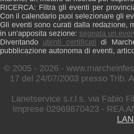
RICERCA: Filtra gli eventi per provinci
Con il calendario puoi selezionare gli ev
Gli eventi sono curati dalla redazione, m
in un'apposita sezione:
segnala un even
Diventando
utenti certificati
di Marche 
pubblicazione autonoma di eventi, artic
© 2005 - 2026 - www.marcheinfest
17 del 24/07/2003 presso Trib. 
Lanetservice s.r.l.s. via Fabio Fi
Imprese 02969870423 - REA A
LAN