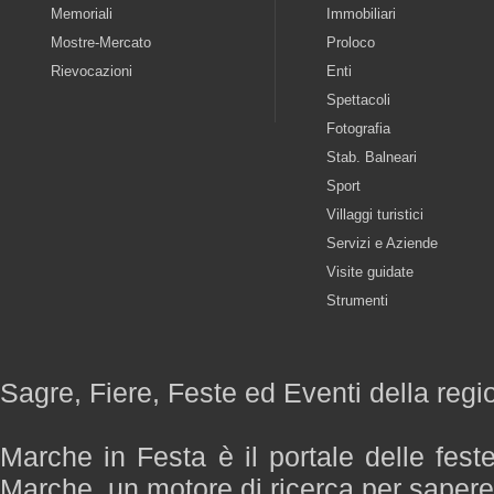
Memoriali
Immobiliari
Mostre-Mercato
Proloco
Rievocazioni
Enti
Spettacoli
Fotografia
Stab. Balneari
Sport
Villaggi turistici
Servizi e Aziende
Visite guidate
Strumenti
Sagre, Fiere, Feste ed Eventi della reg
Marche in Festa è il portale delle fest
Marche, un motore di ricerca per saper