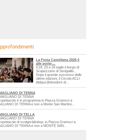
pprofondimenti
La Festa Castellana 2026 è
alle porte:...
Il 24, 25 e 26 luglio il borgo di
Scapezzano di Senigallia...
Dopo il grande successo delle
ultime edizioni, il Circolo ACLI
&ldquo;Belvedere di...
MAGLIANO DI TENNA
MAGLIANO DI TENNA
 spettacolo è in programma in Piazza Gramsci a
GLIANO DI TENNA e non a Monte San Martino...
MAGLIANO DI TELLA
MAGLIANO DI TENNA
 spettacolo di svolgerà&nbsp; in Piazza Gramsci a
GLIANO DI TENNA e non a MONTE SAN...