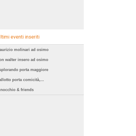
ltimi eventi inseriti
aurizio molinari ad osimo
on walter insero ad osimo
splorando porta maggiore
llotto porta comicità,...
inocchio & friends