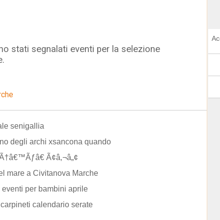
Ac
o stati segnalati eventi per la selezione
e.
rche
le senigallia
no degli archi xsancona quando
Ã†â€™Ãƒâ€ Ã¢â‚¬â„¢
el mare a Civitanova Marche
eventi per bambini aprile
 carpineti calendario serate