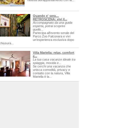
l'attesa dell'appuntamento con la...
Quando e' sera…
RETROSCENA: vivi il...
Accompagnato da una guida
esperta, potrai scoprire
quello...
Partecipa all'evento serale del
Parco Zoo Falconara e vivi
un'esperienza esclusiva dopo
chiusura...
Villa Mariella: relax, comfort
e...
La tua casa vacanze ideale tra
spiaggia, movida e...
Se cerchi una vacanza che
unisca comodità, privacy e
contatto con la natura, Villa
Mariella è la...