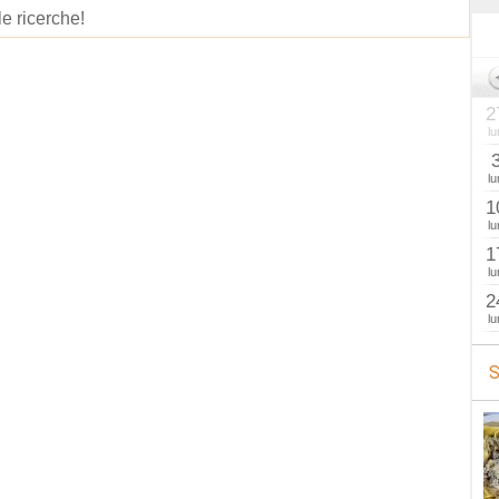
le ricerche!
2
lu
lu
1
lu
1
lu
2
lu
S