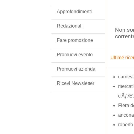
Approfondimenti
Redazionali
Non son
corrent
Fare promozione
Promuovi evento
Ultime rice
Promuovi azienda
carneva
Ricevi Newsletter
mercati
c'ÃƒÆ’
Fiera d
ancona 
roberto