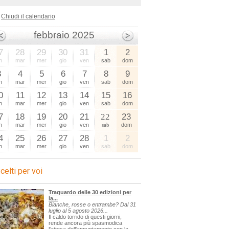
Chiudi il calendario
febbraio 2025
7
28
29
30
31
1
2
n
mar
mer
gio
ven
sab
dom
3
4
5
6
7
8
9
n
mar
mer
gio
ven
sab
dom
0
11
12
13
14
15
16
n
mar
mer
gio
ven
sab
dom
7
18
19
20
21
22
23
n
mar
mer
gio
ven
sab
dom
4
25
26
27
28
1
2
n
mar
mer
gio
ven
sab
dom
celti per voi
Traguardo delle 30 edizioni per
la...
Bianche, rosse o entrambe? Dal 31
luglio al 5 agosto 2026...
Il caldo torrido di questi giorni,
rende ancora più spasmodica