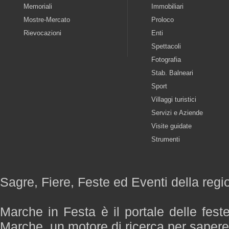
Memoriali
Immobiliari
Mostre-Mercato
Proloco
Rievocazioni
Enti
Spettacoli
Fotografia
Stab. Balneari
Sport
Villaggi turistici
Servizi e Aziende
Visite guidate
Strumenti
Sagre, Fiere, Feste ed Eventi della reg
Marche in Festa è il portale delle fest
Marche, un motore di ricerca per saper