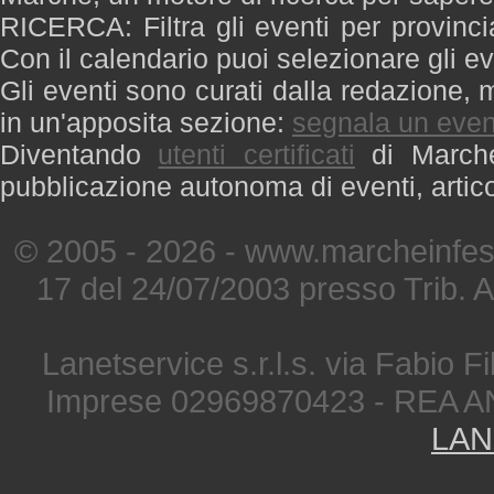
RICERCA: Filtra gli eventi per provinci
Con il calendario puoi selezionare gli ev
Gli eventi sono curati dalla redazione, m
in un'apposita sezione:
segnala un even
Diventando
utenti certificati
di Marche 
pubblicazione autonoma di eventi, artic
© 2005 - 2026 - www.marcheinfest
17 del 24/07/2003 presso Trib. 
Lanetservice s.r.l.s. via Fabio Fi
Imprese 02969870423 - REA A
LAN