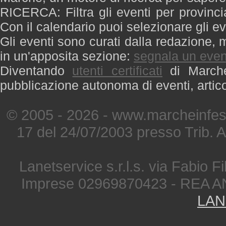
RICERCA: Filtra gli eventi per provinci
Con il calendario puoi selezionare gli ev
Gli eventi sono curati dalla redazione, m
in un'apposita sezione:
segnala un even
Diventando
utenti certificati
di Marche 
pubblicazione autonoma di eventi, artic
© 2005 - 2026 - www.marcheinfest
17 del 24/07/2003 presso Trib. 
Lanetservice s.r.l.s. via Fabio Fi
Imprese 02969870423 - REA A
LAN