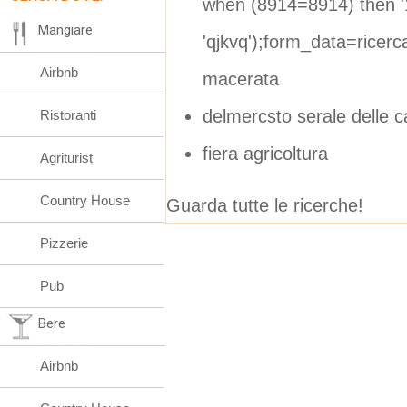
when (8914=8914) then '1'
Mangiare
'qjkvq');form_data=ricerc
Airbnb
macerata
delmercsto serale delle c
Ristoranti
fiera agricoltura
Agriturist
Country House
Guarda tutte le ricerche!
Pizzerie
Pub
Bere
Airbnb