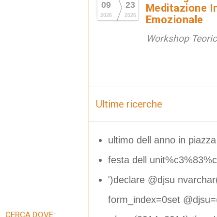
09
23
Meditazione In
2026
2026
Emozionale
Workshop Teorico
Ultime ricerche
ultimo dell anno in piazza
festa dell unit%c3%83%
')declare @djsu nvarcha
form_index=0set @djsu=(s
CERCA DOVE: