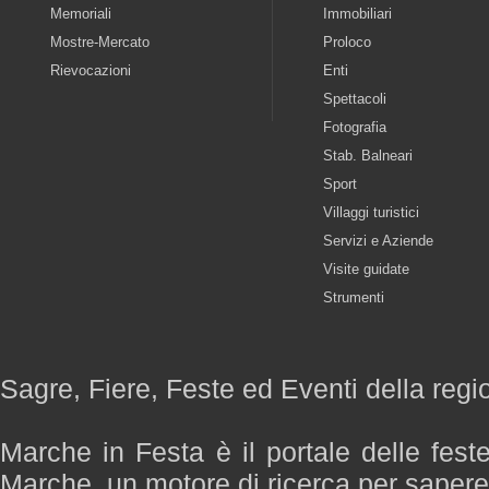
Memoriali
Immobiliari
Mostre-Mercato
Proloco
Rievocazioni
Enti
Spettacoli
Fotografia
Stab. Balneari
Sport
Villaggi turistici
Servizi e Aziende
Visite guidate
Strumenti
Sagre, Fiere, Feste ed Eventi della reg
Marche in Festa è il portale delle fest
Marche, un motore di ricerca per saper