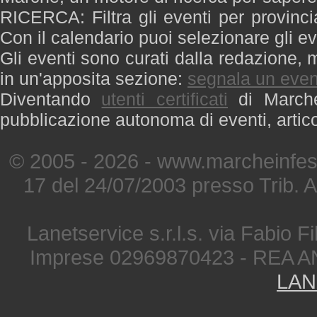
RICERCA: Filtra gli eventi per provinci
Con il calendario puoi selezionare gli ev
Gli eventi sono curati dalla redazione, m
in un'apposita sezione:
segnala un even
Diventando
utenti certificati
di Marche 
pubblicazione autonoma di eventi, artic
© 2005 - 2026 - www.marcheinfest
17 del 24/07/2003 presso Trib. 
Lanetservice s.r.l.s. via Fabio Fi
Imprese 02969870423 - REA A
LAN