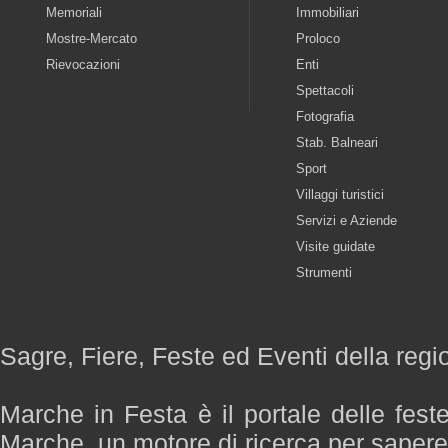
Memoriali
Immobiliari
Mostre-Mercato
Proloco
Rievocazioni
Enti
Spettacoli
Fotografia
Stab. Balneari
Sport
Villaggi turistici
Servizi e Aziende
Visite guidate
Strumenti
Sagre, Fiere, Feste ed Eventi della reg
Marche in Festa è il portale delle fest
Marche, un motore di ricerca per saper