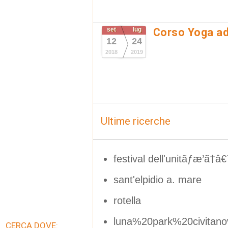
set
lug
Corso Yoga a
12
24
2018
2019
Ultime ricerche
festival dell'unitãƒæ’ã†â
sant'elpidio a. mare
rotella
luna%20park%20civitan
CERCA DOVE: