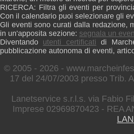
RICERCA: Filtra gli eventi per provinci
Con il calendario puoi selezionare gli ev
Gli eventi sono curati dalla redazione, m
in un'apposita sezione:
segnala un even
Diventando
utenti certificati
di Marche 
pubblicazione autonoma di eventi, artic
© 2005 - 2026 - www.marcheinfest
17 del 24/07/2003 presso Trib. 
Lanetservice s.r.l.s. via Fabio Fi
Imprese 02969870423 - REA A
LAN