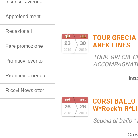
Inserisci azienda
Approfondimenti
Redazionali
giu
giu
TOUR GRECIA
23
30
ANEK LINES
Fare promozione
2019
2019
TOUR GRECIA C
Promuovi evento
ACCOMPAGNATO
Promuovi azienda
Int
Ricevi Newsletter
set
set
CORSI BALLO 
26
26
W*Rock'n R*Li
2018
2019
Scuola di ballo 
Cors