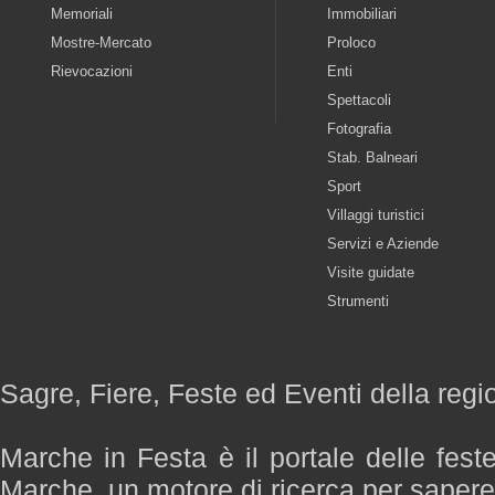
Memoriali
Immobiliari
Mostre-Mercato
Proloco
Rievocazioni
Enti
Spettacoli
Fotografia
Stab. Balneari
Sport
Villaggi turistici
Servizi e Aziende
Visite guidate
Strumenti
Sagre, Fiere, Feste ed Eventi della reg
Marche in Festa è il portale delle fest
Marche, un motore di ricerca per saper