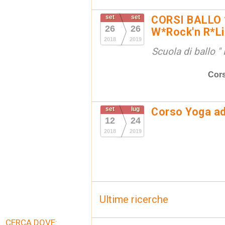
set
set
CORSI BALLO 
26
26
W*Rock'n R*Li
2018
2019
Scuola di ballo 
Cors
set
lug
Corso Yoga a
12
24
2018
2019
Ultime ricerche
CERCA DOVE: