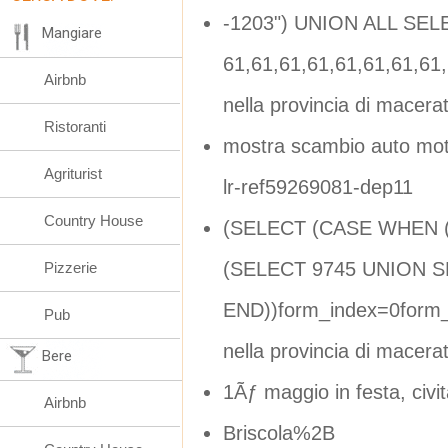
-1203") UNION ALL SEL
Mangiare
61,61,61,61,61,61,61,6
Airbnb
nella provincia di macera
Ristoranti
mostra scambio auto mot
Agriturist
lr-ref59269081-dep11
Country House
(SELECT (CASE WHEN (
(SELECT 9745 UNION S
Pizzerie
END))form_index=0form_
Pub
nella provincia di macera
Bere
1Ãƒ maggio in festa, civi
Airbnb
Briscola%2B