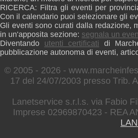
RICERCA: Filtra gli eventi per provinci
Con il calendario puoi selezionare gli ev
Gli eventi sono curati dalla redazione, m
in un'apposita sezione:
segnala un even
Diventando
utenti certificati
di Marche 
pubblicazione autonoma di eventi, artic
© 2005 - 2026 - www.marcheinfest
17 del 24/07/2003 presso Trib. 
Lanetservice s.r.l.s. via Fabio Fi
Imprese 02969870423 - REA A
LAN