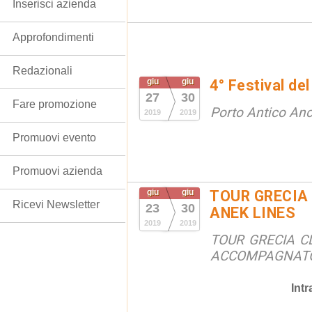
Inserisci azienda
Approfondimenti
Redazionali
giu
giu
4° Festival de
27
30
Fare promozione
Porto Antico An
2019
2019
Promuovi evento
Promuovi azienda
giu
giu
TOUR GRECIA
Ricevi Newsletter
23
30
ANEK LINES
2019
2019
TOUR GRECIA C
ACCOMPAGNATO
Int