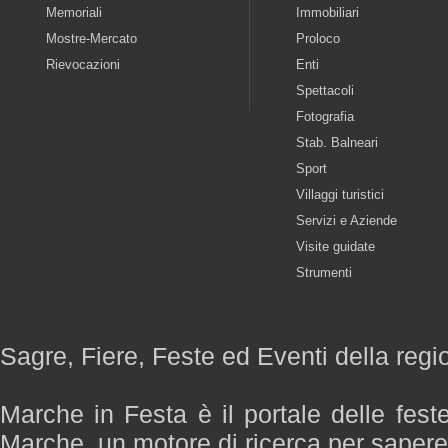
Memoriali
Immobiliari
Mostre-Mercato
Proloco
Rievocazioni
Enti
Spettacoli
Fotografia
Stab. Balneari
Sport
Villaggi turistici
Servizi e Aziende
Visite guidate
Strumenti
Sagre, Fiere, Feste ed Eventi della reg
Marche in Festa è il portale delle fest
Marche, un motore di ricerca per saper