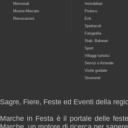
Memoriali
Immobiliari
Mostre-Mercato
Proloco
Rievocazioni
Enti
Spettacoli
Fotografia
Stab. Balneari
Sport
Villaggi turistici
Servizi e Aziende
Visite guidate
Strumenti
Sagre, Fiere, Feste ed Eventi della reg
Marche in Festa è il portale delle fest
Marche, un motore di ricerca per saper