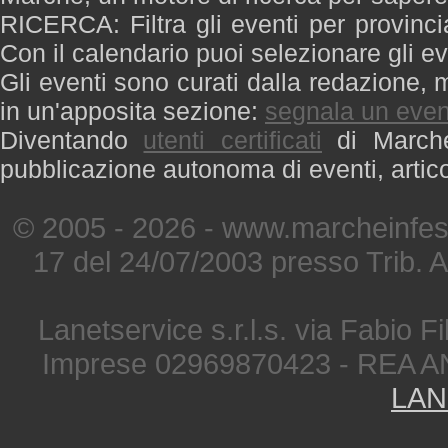
RICERCA: Filtra gli eventi per provinci
Con il calendario puoi selezionare gli ev
Gli eventi sono curati dalla redazione, m
in un'apposita sezione:
segnala un even
Diventando
utenti certificati
di Marche 
pubblicazione autonoma di eventi, artic
© 2005 - 2026 - www.marcheinfest
17 del 24/07/2003 presso Trib. 
Lanetservice s.r.l.s. via Fabio Fi
Imprese 02969870423 - REA A
LAN