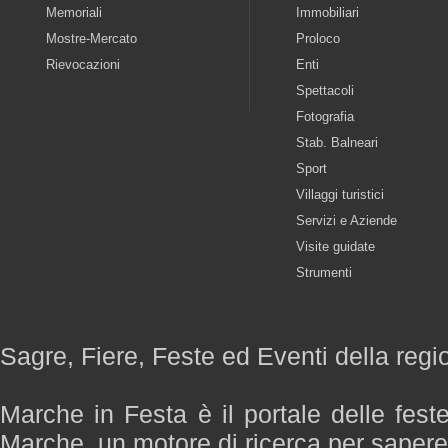
Memoriali
Immobiliari
Mostre-Mercato
Proloco
Rievocazioni
Enti
Spettacoli
Fotografia
Stab. Balneari
Sport
Villaggi turistici
Servizi e Aziende
Visite guidate
Strumenti
Sagre, Fiere, Feste ed Eventi della reg
Marche in Festa è il portale delle fest
Marche, un motore di ricerca per saper