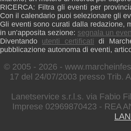
RICERCA: Filtra gli eventi per provinci
Con il calendario puoi selezionare gli ev
Gli eventi sono curati dalla redazione, m
in un'apposita sezione:
segnala un even
Diventando
utenti certificati
di Marche 
pubblicazione autonoma di eventi, artic
© 2005 - 2026 - www.marcheinfest
17 del 24/07/2003 presso Trib. 
Lanetservice s.r.l.s. via Fabio Fi
Imprese 02969870423 - REA A
LAN