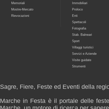
Memoriali
Immobiliari
Mostre-Mercato
Proloco
Rievocazioni
Enti
Spettacoli
Fotografia
Stab. Balneari
Sport
Villaggi turistici
Servizi e Aziende
Visite guidate
Strumenti
Sagre, Fiere, Feste ed Eventi della reg
Marche in Festa è il portale delle fest
Marche, un motore di ricerca per saper