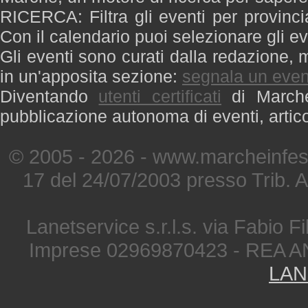
RICERCA: Filtra gli eventi per provinci
Con il calendario puoi selezionare gli ev
Gli eventi sono curati dalla redazione, m
in un'apposita sezione:
segnala un even
Diventando
utenti certificati
di Marche 
pubblicazione autonoma di eventi, artic
© 2005 - 2026 - www.marcheinfest
17 del 24/07/2003 presso Trib. 
Lanetservice s.r.l.s. via Fabio Fi
Imprese 02969870423 - REA A
LAN