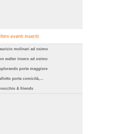
ltimi eventi inseriti
aurizio molinari ad osimo
on walter insero ad osimo
splorando porta maggiore
llotto porta comicità,...
inocchio & friends