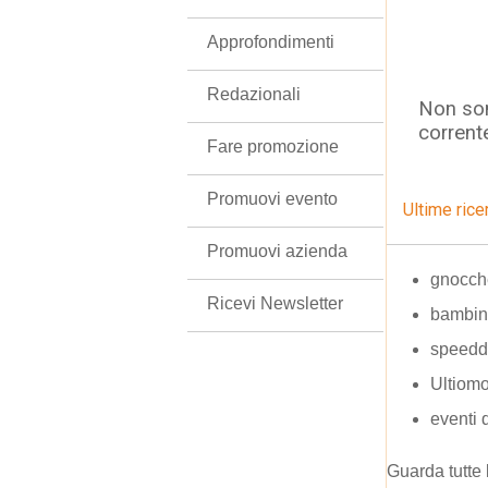
Approfondimenti
Redazionali
Non son
corrent
Fare promozione
Promuovi evento
Ultime rice
Promuovi azienda
gnocche
Ricevi Newsletter
bambin
speedd
Ultiomo
eventi 
Guarda tutte 