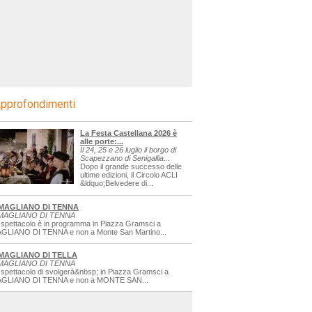
pprofondimenti
La Festa Castellana 2026 è
alle porte:...
Il 24, 25 e 26 luglio il borgo di
Scapezzano di Senigallia...
Dopo il grande successo delle
ultime edizioni, il Circolo ACLI
&ldquo;Belvedere di...
MAGLIANO DI TENNA
MAGLIANO DI TENNA
 spettacolo è in programma in Piazza Gramsci a
GLIANO DI TENNA e non a Monte San Martino...
MAGLIANO DI TELLA
MAGLIANO DI TENNA
 spettacolo di svolgerà&nbsp; in Piazza Gramsci a
GLIANO DI TENNA e non a MONTE SAN...