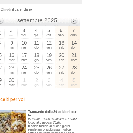
Chiudi il calendario
settembre 2025
1
2
3
4
5
6
7
n
mar
mer
gio
ven
sab
dom
8
9
10
11
12
13
14
n
mar
mer
gio
ven
sab
dom
5
16
17
18
19
20
21
n
mar
mer
gio
ven
sab
dom
2
23
24
25
26
27
28
n
mar
mer
gio
ven
sab
dom
9
30
1
2
3
4
5
n
mar
mer
gio
ven
sab
dom
celti per voi
Traguardo delle 30 edizioni per
la...
Bianche, rosse o entrambe? Dal 31
luglio al 5 agosto 2026...
Il caldo torrido di questi giorni,
rende ancora più spasmodica