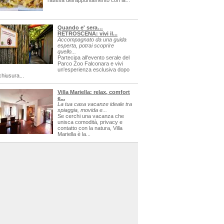
l'attesa dell'appuntamento con la...
Quando e' sera…
RETROSCENA: vivi il...
Accompagnato da una guida
esperta, potrai scoprire
quello...
Partecipa all'evento serale del
Parco Zoo Falconara e vivi
un'esperienza esclusiva dopo
chiusura...
Villa Mariella: relax, comfort
e...
La tua casa vacanze ideale tra
spiaggia, movida e...
Se cerchi una vacanza che
unisca comodità, privacy e
contatto con la natura, Villa
Mariella è la...