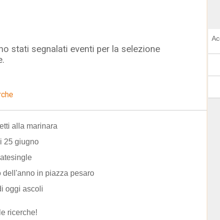
Ac
o stati segnalati eventi per la selezione
e.
rche
tti alla marinara
i 25 giugno
atesingle
 dell'anno in piazza pesaro
di oggi ascoli
le ricerche!