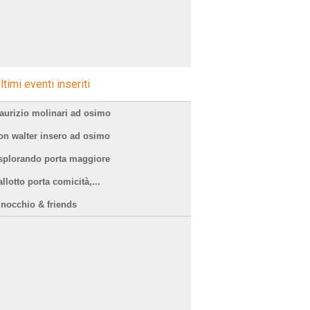
ltimi eventi inseriti
aurizio molinari ad osimo
on walter insero ad osimo
splorando porta maggiore
llotto porta comicità,...
inocchio & friends