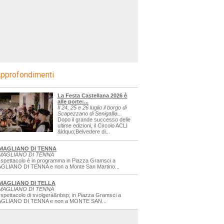
pprofondimenti
La Festa Castellana 2026 è
alle porte:...
Il 24, 25 e 26 luglio il borgo di
Scapezzano di Senigallia...
Dopo il grande successo delle
ultime edizioni, il Circolo ACLI
&ldquo;Belvedere di...
MAGLIANO DI TENNA
MAGLIANO DI TENNA
 spettacolo è in programma in Piazza Gramsci a
GLIANO DI TENNA e non a Monte San Martino...
MAGLIANO DI TELLA
MAGLIANO DI TENNA
 spettacolo di svolgerà&nbsp; in Piazza Gramsci a
GLIANO DI TENNA e non a MONTE SAN...