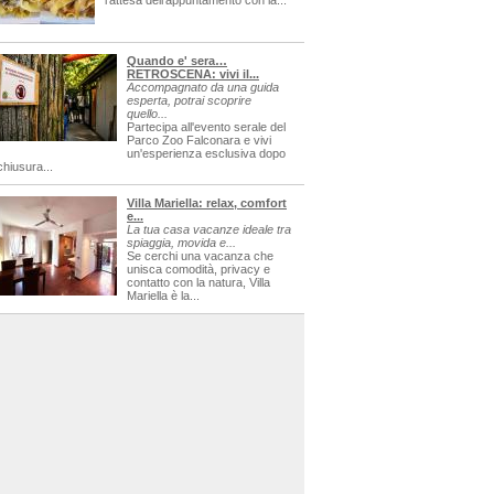
l'attesa dell'appuntamento con la...
Quando e' sera…
RETROSCENA: vivi il...
Accompagnato da una guida
esperta, potrai scoprire
quello...
Partecipa all'evento serale del
Parco Zoo Falconara e vivi
un'esperienza esclusiva dopo
chiusura...
Villa Mariella: relax, comfort
e...
La tua casa vacanze ideale tra
spiaggia, movida e...
Se cerchi una vacanza che
unisca comodità, privacy e
contatto con la natura, Villa
Mariella è la...