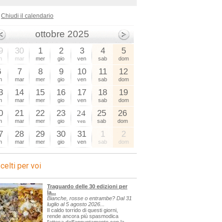
Chiudi il calendario
ottobre 2025
9
30
1
2
3
4
5
n
mar
mer
gio
ven
sab
dom
6
7
8
9
10
11
12
n
mar
mer
gio
ven
sab
dom
3
14
15
16
17
18
19
n
mar
mer
gio
ven
sab
dom
0
21
22
23
24
25
26
n
mar
mer
gio
ven
sab
dom
7
28
29
30
31
1
2
n
mar
mer
gio
ven
sab
dom
celti per voi
Traguardo delle 30 edizioni per
la...
Bianche, rosse o entrambe? Dal 31
luglio al 5 agosto 2026...
Il caldo torrido di questi giorni,
rende ancora più spasmodica