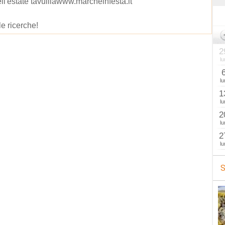
ell'estate tavulliawww.marcheinfesta.it
le ricerche!
2
lu
lu
1
lu
2
lu
2
lu
S