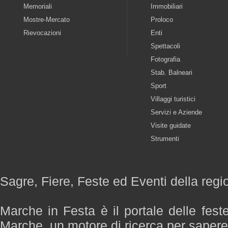
Memoriali
Immobiliari
Mostre-Mercato
Proloco
Rievocazioni
Enti
Spettacoli
Fotografia
Stab. Balneari
Sport
Villaggi turistici
Servizi e Aziende
Visite guidate
Strumenti
Sagre, Fiere, Feste ed Eventi della reg
Marche in Festa è il portale delle fest
Marche, un motore di ricerca per saper