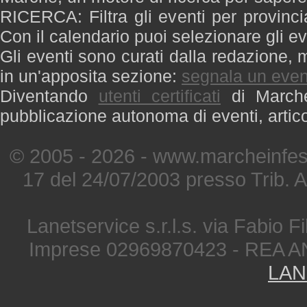
RICERCA: Filtra gli eventi per provinci
Con il calendario puoi selezionare gli ev
Gli eventi sono curati dalla redazione, m
in un'apposita sezione:
segnala un even
Diventando
utenti certificati
di Marche 
pubblicazione autonoma di eventi, artic
© 2005 - 2026 - www.marcheinfest
17 del 24/07/2003 presso Trib. 
Lanetservice s.r.l.s. via Fabio Fi
Imprese 02969870423 - REA A
LAN