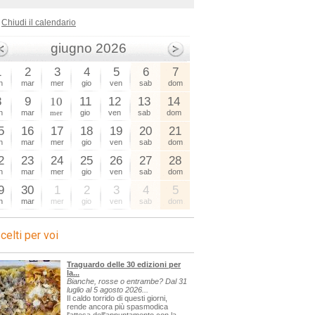
Chiudi il calendario
giugno 2026
1
2
3
4
5
6
7
n
mar
mer
gio
ven
sab
dom
8
9
10
11
12
13
14
n
mar
mer
gio
ven
sab
dom
5
16
17
18
19
20
21
n
mar
mer
gio
ven
sab
dom
2
23
24
25
26
27
28
n
mar
mer
gio
ven
sab
dom
9
30
1
2
3
4
5
n
mar
mer
gio
ven
sab
dom
celti per voi
Traguardo delle 30 edizioni per
la...
Bianche, rosse o entrambe? Dal 31
luglio al 5 agosto 2026...
Il caldo torrido di questi giorni,
rende ancora più spasmodica