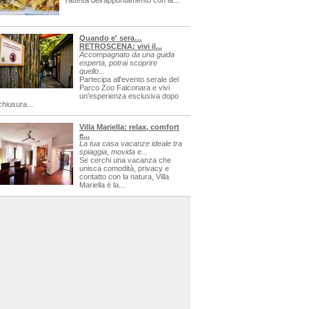
l'attesa dell'appuntamento con la...
Quando e' sera…
RETROSCENA: vivi il...
Accompagnato da una guida
esperta, potrai scoprire
quello...
Partecipa all'evento serale del
Parco Zoo Falconara e vivi
un'esperienza esclusiva dopo
chiusura...
Villa Mariella: relax, comfort
e...
La tua casa vacanze ideale tra
spiaggia, movida e...
Se cerchi una vacanza che
unisca comodità, privacy e
contatto con la natura, Villa
Mariella è la...