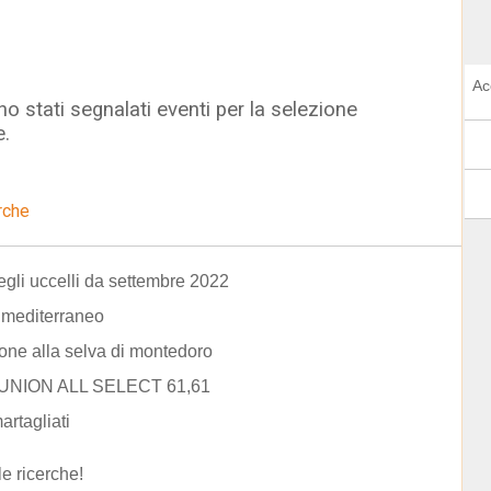
Ac
o stati segnalati eventi per la selezione
e.
rche
egli uccelli da settembre 2022
l mediterraneo
one alla selva di montedoro
 UNION ALL SELECT 61,61
artagliati
le ricerche!