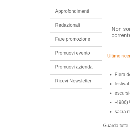
Approfondimenti
Redazionali
Non son
corrent
Fare promozione
Promuovi evento
Ultime rice
Promuovi azienda
Fiera d
Ricevi Newsletter
festiva
escursi
-4986)
sacra m
Guarda tutte 