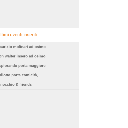
ltimi eventi inseriti
aurizio molinari ad osimo
on walter insero ad osimo
splorando porta maggiore
llotto porta comicità,...
inocchio & friends