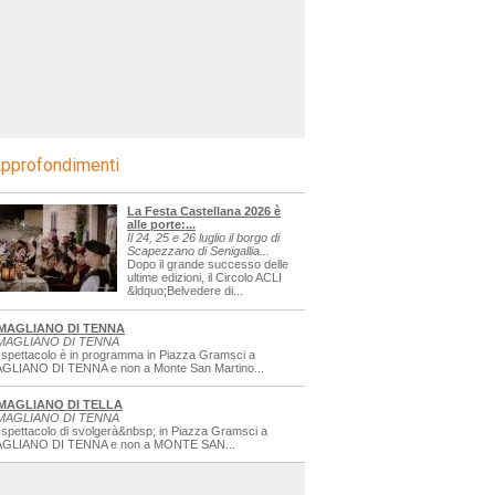
pprofondimenti
La Festa Castellana 2026 è
alle porte:...
Il 24, 25 e 26 luglio il borgo di
Scapezzano di Senigallia...
Dopo il grande successo delle
ultime edizioni, il Circolo ACLI
&ldquo;Belvedere di...
MAGLIANO DI TENNA
MAGLIANO DI TENNA
 spettacolo è in programma in Piazza Gramsci a
GLIANO DI TENNA e non a Monte San Martino...
MAGLIANO DI TELLA
MAGLIANO DI TENNA
 spettacolo di svolgerà&nbsp; in Piazza Gramsci a
GLIANO DI TENNA e non a MONTE SAN...