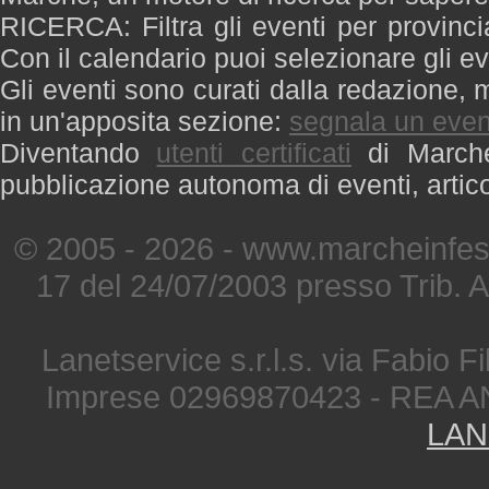
RICERCA: Filtra gli eventi per provinci
Con il calendario puoi selezionare gli ev
Gli eventi sono curati dalla redazione, m
in un'apposita sezione:
segnala un even
Diventando
utenti certificati
di Marche 
pubblicazione autonoma di eventi, artic
© 2005 - 2026 - www.marcheinfest
17 del 24/07/2003 presso Trib. 
Lanetservice s.r.l.s. via Fabio Fi
Imprese 02969870423 - REA A
LAN