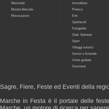
Memoriali
Immobiliari
Mostre-Mercato
Proloco
Rievocazioni
Enti
Spettacoli
Fotografia
Stab. Balneari
Sport
Villaggi turistici
Servizi e Aziende
Visite guidate
Strumenti
Sagre, Fiere, Feste ed Eventi della reg
Marche in Festa è il portale delle fest
Marche, un motore di ricerca per saper