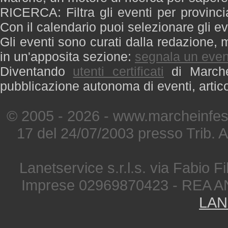
RICERCA: Filtra gli eventi per provinci
Con il calendario puoi selezionare gli ev
Gli eventi sono curati dalla redazione, m
in un'apposita sezione:
segnala un even
Diventando
utenti certificati
di Marche 
pubblicazione autonoma di eventi, artic
© 2005 - 2026 - www.marcheinfest
17 del 24/07/2003 presso Trib. 
Lanetservice s.r.l.s. via Fabio Fi
Imprese 02969870423 - REA A
LAN