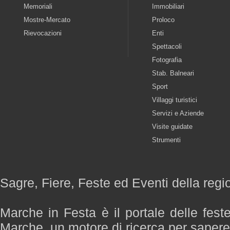
Memoriali
Immobiliari
Mostre-Mercato
Proloco
Rievocazioni
Enti
Spettacoli
Fotografia
Stab. Balneari
Sport
Villaggi turistici
Servizi e Aziende
Visite guidate
Strumenti
Sagre, Fiere, Feste ed Eventi della reg
Marche in Festa è il portale delle fest
Marche, un motore di ricerca per saper