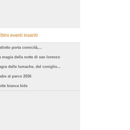
ltimi eventi inseriti
llotto porta comicità,...
a magia della notte di san lorenzo
agra delle lumache, del coniglio...
iabe al parco 2026
otte bianca kids