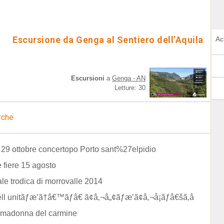
Escursione da Genga al Sentiero dell’Aquila
Ac
Escursioni
a
Genga - AN
Letture: 30
rche
29 ottobre concertopo Porto sant%27elpidio
e fiere 15 agosto
le trodica di morrovalle 2014
dell unitãƒæ’ã†â€™ãƒâ€ ã¢â‚¬â„¢ãƒæ’ã¢â‚¬å¡ãƒâ€šã‚â
 madonna del carmine