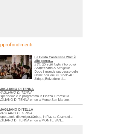
pprofondimenti
La Festa Castellana 2026 è
alle porte:...
Il 24, 25 e 26 luglio il borgo di
Scapezzano di Senigallia...
Dopo il grande successo delle
ultime edizioni, il Circolo ACLI
&ldquo;Belvedere di...
MAGLIANO DI TENNA
MAGLIANO DI TENNA
 spettacolo è in programma in Piazza Gramsci a
GLIANO DI TENNA e non a Monte San Martino...
MAGLIANO DI TELLA
MAGLIANO DI TENNA
 spettacolo di svolgerà&nbsp; in Piazza Gramsci a
GLIANO DI TENNA e non a MONTE SAN...