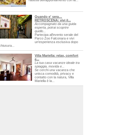
l'attesa dell'appuntamento con la...
Quando e' sera…
RETROSCENA: vivi il...
Accompagnato da una guida
esperta, potrai scoprire
quello...
Partecipa all'evento serale del
Parco Zoo Falconara e vivi
un'esperienza esclusiva dopo
chiusura...
Villa Mariella: relax, comfort
e...
La tua casa vacanze ideale tra
spiaggia, movida e...
Se cerchi una vacanza che
unisca comodità, privacy e
contatto con la natura, Villa
Mariella è la...