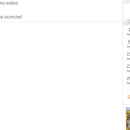
no estivo
le ricerche!
lu
lu
1
lu
2
lu
2
lu
S