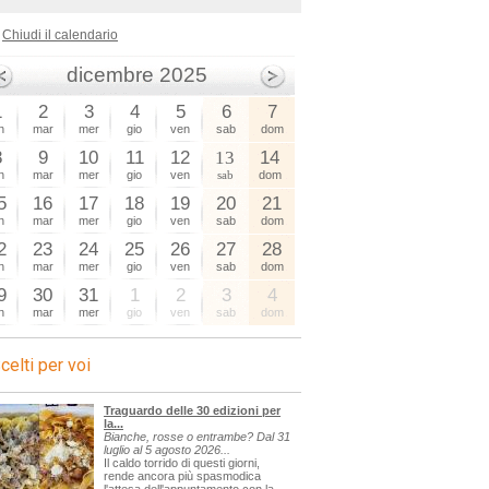
Chiudi il calendario
dicembre 2025
1
2
3
4
5
6
7
n
mar
mer
gio
ven
sab
dom
8
9
10
11
12
13
14
n
mar
mer
gio
ven
sab
dom
5
16
17
18
19
20
21
n
mar
mer
gio
ven
sab
dom
2
23
24
25
26
27
28
n
mar
mer
gio
ven
sab
dom
9
30
31
1
2
3
4
n
mar
mer
gio
ven
sab
dom
celti per voi
Traguardo delle 30 edizioni per
la...
Bianche, rosse o entrambe? Dal 31
luglio al 5 agosto 2026...
Il caldo torrido di questi giorni,
rende ancora più spasmodica