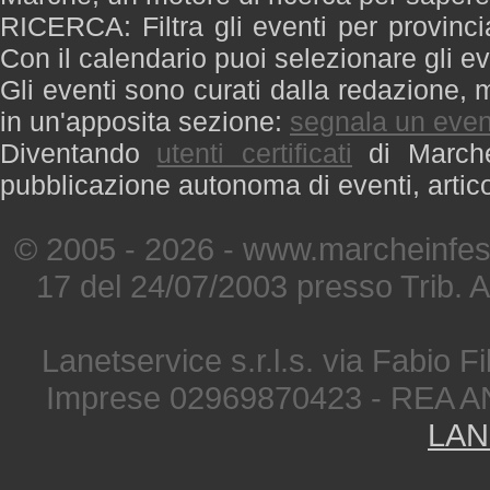
RICERCA: Filtra gli eventi per provinci
Con il calendario puoi selezionare gli ev
Gli eventi sono curati dalla redazione, m
in un'apposita sezione:
segnala un even
Diventando
utenti certificati
di Marche 
pubblicazione autonoma di eventi, artic
© 2005 - 2026 - www.marcheinfest
17 del 24/07/2003 presso Trib. 
Lanetservice s.r.l.s. via Fabio Fi
Imprese 02969870423 - REA A
LAN