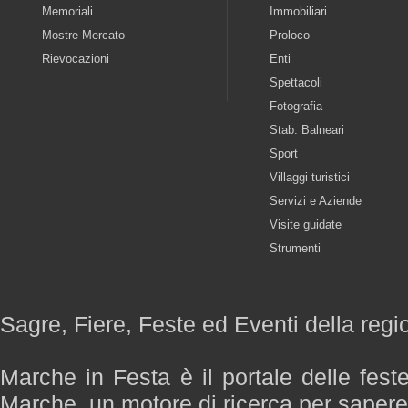
Memoriali
Immobiliari
Mostre-Mercato
Proloco
Rievocazioni
Enti
Spettacoli
Fotografia
Stab. Balneari
Sport
Villaggi turistici
Servizi e Aziende
Visite guidate
Strumenti
Sagre, Fiere, Feste ed Eventi della reg
Marche in Festa è il portale delle fest
Marche, un motore di ricerca per saper