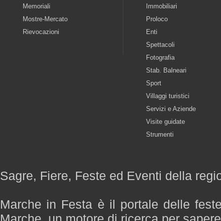
Memoriali
Immobiliari
Mostre-Mercato
Proloco
Rievocazioni
Enti
Spettacoli
Fotografia
Stab. Balneari
Sport
Villaggi turistici
Servizi e Aziende
Visite guidate
Strumenti
Sagre, Fiere, Feste ed Eventi della reg
Marche in Festa è il portale delle fest
Marche, un motore di ricerca per saper