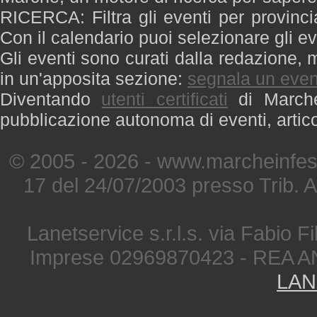
RICERCA: Filtra gli eventi per provinci
Con il calendario puoi selezionare gli ev
Gli eventi sono curati dalla redazione, m
in un'apposita sezione:
segnala un even
Diventando
utenti certificati
di Marche 
pubblicazione autonoma di eventi, artic
© 2005 - 2026 - www.marcheinfest
17 del 24/07/2003 presso Trib. 
Lanetservice s.r.l.s. via Fabio Fi
Imprese 02969870423 - REA A
LAN