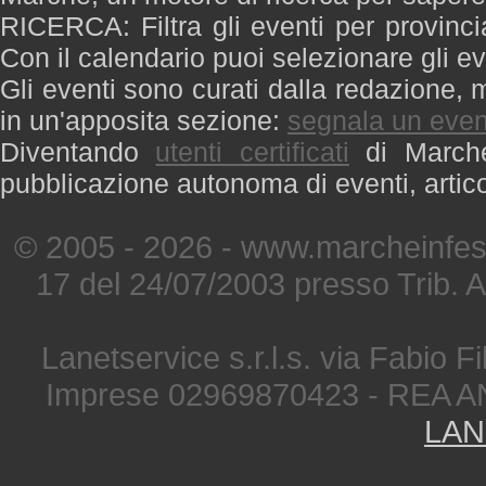
RICERCA: Filtra gli eventi per provinci
Con il calendario puoi selezionare gli ev
Gli eventi sono curati dalla redazione, m
in un'apposita sezione:
segnala un even
Diventando
utenti certificati
di Marche 
pubblicazione autonoma di eventi, artic
© 2005 - 2026 - www.marcheinfest
17 del 24/07/2003 presso Trib. 
Lanetservice s.r.l.s. via Fabio Fi
Imprese 02969870423 - REA A
LAN