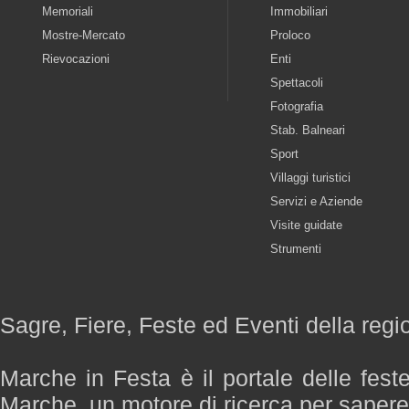
Memoriali
Immobiliari
Mostre-Mercato
Proloco
Rievocazioni
Enti
Spettacoli
Fotografia
Stab. Balneari
Sport
Villaggi turistici
Servizi e Aziende
Visite guidate
Strumenti
Sagre, Fiere, Feste ed Eventi della reg
Marche in Festa è il portale delle fest
Marche, un motore di ricerca per saper