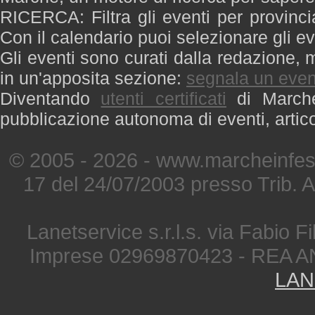
RICERCA: Filtra gli eventi per provinci
Con il calendario puoi selezionare gli ev
Gli eventi sono curati dalla redazione, m
in un'apposita sezione:
segnala un even
Diventando
utenti certificati
di Marche 
pubblicazione autonoma di eventi, artic
© 2005 - 2026 - www.marcheinfest
17 del 24/07/2003 presso Trib. 
Lanetservice s.r.l.s. via Fabio Fi
Imprese 02969870423 - REA A
LAN