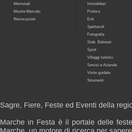
Memoriali
Immobiliari
Mostre-Mercato
Proloco
Rievocazioni
Enti
Spettacoli
Fotografia
Stab. Balneari
Sport
Villaggi turistici
Servizi e Aziende
Visite guidate
Strumenti
Sagre, Fiere, Feste ed Eventi della reg
Marche in Festa è il portale delle fest
Marche, un motore di ricerca per saper