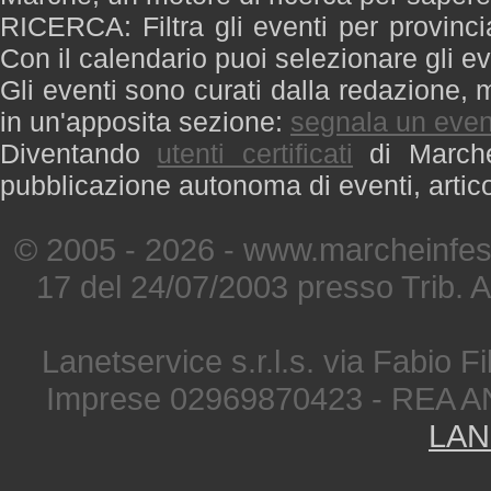
RICERCA: Filtra gli eventi per provinci
Con il calendario puoi selezionare gli ev
Gli eventi sono curati dalla redazione, m
in un'apposita sezione:
segnala un even
Diventando
utenti certificati
di Marche 
pubblicazione autonoma di eventi, artic
© 2005 - 2026 - www.marcheinfest
17 del 24/07/2003 presso Trib. 
Lanetservice s.r.l.s. via Fabio Fi
Imprese 02969870423 - REA A
LAN