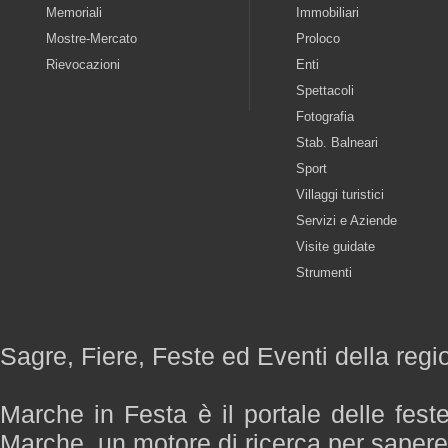
Memoriali
Immobiliari
Mostre-Mercato
Proloco
Rievocazioni
Enti
Spettacoli
Fotografia
Stab. Balneari
Sport
Villaggi turistici
Servizi e Aziende
Visite guidate
Strumenti
Sagre, Fiere, Feste ed Eventi della reg
Marche in Festa è il portale delle fest
Marche, un motore di ricerca per saper