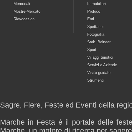
Memoriali
Immobiliari
Mostre-Mercato
Proloco
Rievocazioni
Enti
Spettacoli
Fotografia
Stab. Balneari
Sport
Villaggi turistici
Servizi e Aziende
Visite guidate
Strumenti
Sagre, Fiere, Feste ed Eventi della reg
Marche in Festa è il portale delle fest
Marche, un motore di ricerca per saper