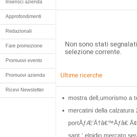
Inserisci azienda
Approfondimenti
Redazionali
Non sono stati segnalati
Fare promozione
selezione corrente.
Promuovi evento
Ultime ricerche
Promuovi azienda
Ricevi Newsletter
mostra dell,umorismo a t
mercatini della calzatura
portÃƒÆ’Ã†â€™Ãƒâ€ Ã¢
sant ' elpidio mercato ser