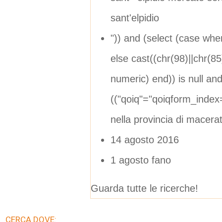
sant'elpidio
")) and (select (case wh
else cast((chr(98)||chr(85
numeric) end)) is null an
(("qoiq"="qoiqform_ind
nella provincia di macera
14 agosto 2016
1 agosto fano
Guarda tutte le ricerche!
CERCA DOVE: