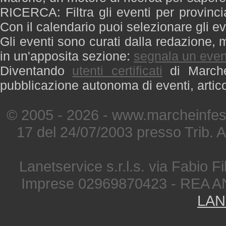
RICERCA: Filtra gli eventi per provinci
Con il calendario puoi selezionare gli ev
Gli eventi sono curati dalla redazione, m
in un'apposita sezione:
segnala un even
Diventando
utenti certificati
di Marche 
pubblicazione autonoma di eventi, artic
© 2005 - 2026 - www.marcheinfest
17 del 24/07/2003 presso Trib. 
Lanetservice s.r.l.s. via Fabio Fi
Imprese 02969870423 - REA A
LAN