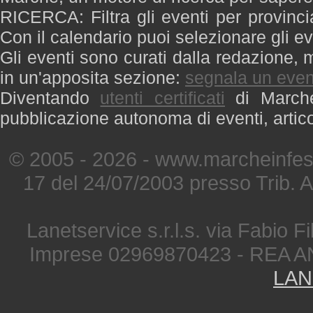
RICERCA: Filtra gli eventi per provinci
Con il calendario puoi selezionare gli ev
Gli eventi sono curati dalla redazione, m
in un'apposita sezione:
segnala un even
Diventando
utenti certificati
di Marche 
pubblicazione autonoma di eventi, artic
© 2005 - 2026 - www.marcheinfest
17 del 24/07/2003 presso Trib. 
Lanetservice s.r.l.s. via Fabio Fi
Imprese 02969870423 - REA A
LAN