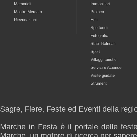
Memoriali
Immobiliari
Mostre-Mercato
Proloco
Rievocazioni
Enti
Spettacoli
Fotografia
Stab. Balneari
Sport
Villaggi turistici
Servizi e Aziende
Visite guidate
Strumenti
Sagre, Fiere, Feste ed Eventi della reg
Marche in Festa è il portale delle fest
Marche, un motore di ricerca per saper