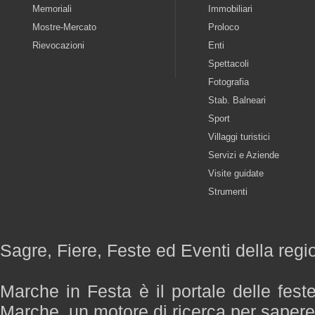
Memoriali
Immobiliari
Mostre-Mercato
Proloco
Rievocazioni
Enti
Spettacoli
Fotografia
Stab. Balneari
Sport
Villaggi turistici
Servizi e Aziende
Visite guidate
Strumenti
Sagre, Fiere, Feste ed Eventi della reg
Marche in Festa è il portale delle fest
Marche, un motore di ricerca per saper