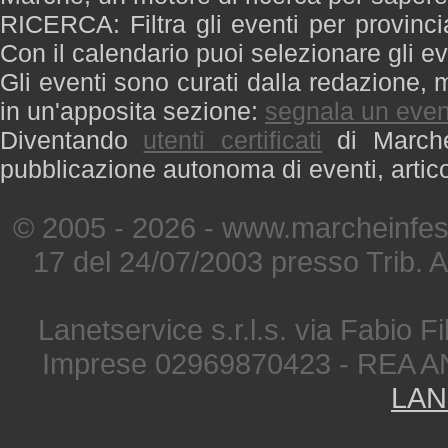
RICERCA: Filtra gli eventi per provinci
Con il calendario puoi selezionare gli ev
Gli eventi sono curati dalla redazione, m
in un'apposita sezione:
segnala un even
Diventando
utenti certificati
di Marche 
pubblicazione autonoma di eventi, artic
© 2005 - 2026 - www.marcheinfest
17 del 24/07/2003 presso Trib. 
Lanetservice s.r.l.s. via Fabio Fi
Imprese 02969870423 - REA A
LAN