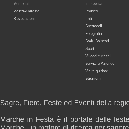
Memoriali
Immobiliari
Mostre-Mercato
Proloco
Rievocazioni
Enti
Spettacoli
Fotografia
Stab. Balneari
Sport
Villaggi turistici
Servizi e Aziende
Visite guidate
Strumenti
Sagre, Fiere, Feste ed Eventi della reg
Marche in Festa è il portale delle fest
Marche, un motore di ricerca per saper