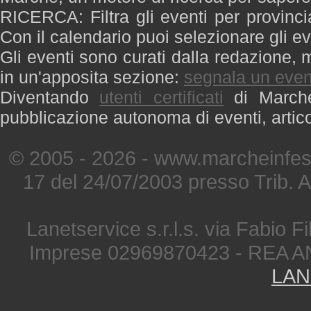
RICERCA: Filtra gli eventi per provinci
Con il calendario puoi selezionare gli ev
Gli eventi sono curati dalla redazione, m
in un'apposita sezione:
segnala un even
Diventando
utenti certificati
di Marche 
pubblicazione autonoma di eventi, artic
© 2005 - 2026 - www.marcheinfest
17 del 24/07/2003 presso Trib. 
Lanetservice s.r.l.s. via Fabio Fi
Imprese 02969870423 - REA A
LAN