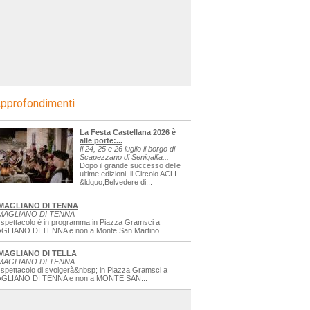
pprofondimenti
La Festa Castellana 2026 è
alle porte:...
Il 24, 25 e 26 luglio il borgo di
Scapezzano di Senigallia...
Dopo il grande successo delle
ultime edizioni, il Circolo ACLI
&ldquo;Belvedere di...
MAGLIANO DI TENNA
MAGLIANO DI TENNA
 spettacolo è in programma in Piazza Gramsci a
GLIANO DI TENNA e non a Monte San Martino...
MAGLIANO DI TELLA
MAGLIANO DI TENNA
 spettacolo di svolgerà&nbsp; in Piazza Gramsci a
GLIANO DI TENNA e non a MONTE SAN...