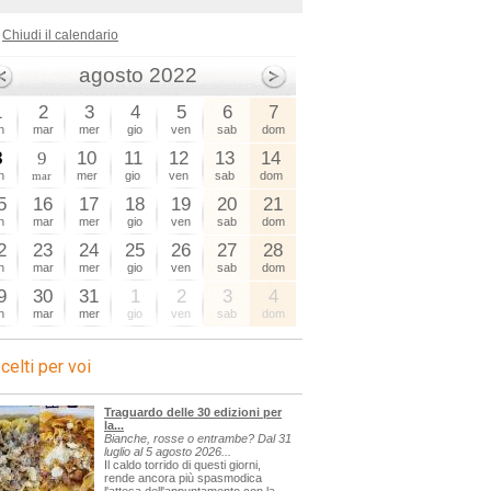
Chiudi il calendario
agosto 2022
1
2
3
4
5
6
7
n
mar
mer
gio
ven
sab
dom
8
9
10
11
12
13
14
n
mar
mer
gio
ven
sab
dom
5
16
17
18
19
20
21
n
mar
mer
gio
ven
sab
dom
2
23
24
25
26
27
28
n
mar
mer
gio
ven
sab
dom
9
30
31
1
2
3
4
n
mar
mer
gio
ven
sab
dom
celti per voi
Traguardo delle 30 edizioni per
la...
Bianche, rosse o entrambe? Dal 31
luglio al 5 agosto 2026...
Il caldo torrido di questi giorni,
rende ancora più spasmodica