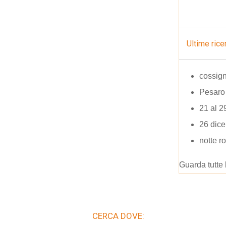
Ultime rice
cossign
Pesaro
21 al 2
26 dic
notte r
Guarda tutte 
CERCA DOVE: