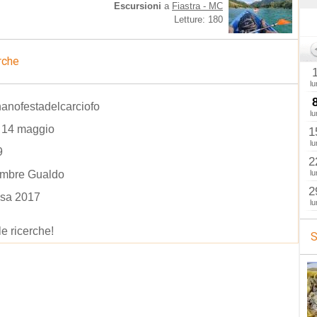
Escursioni
a
Fiastra - MC
Letture: 180
rche
lu
anofestadelcarciofo
lu
 14 maggio
1
lu
9
2
embre Gualdo
lu
2
osa 2017
lu
le ricerche!
S