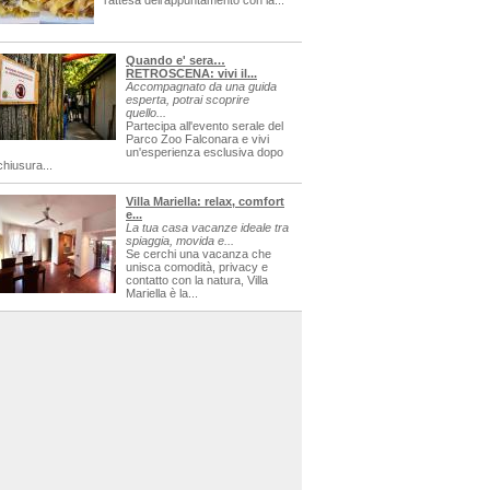
l'attesa dell'appuntamento con la...
Quando e' sera…
RETROSCENA: vivi il...
Accompagnato da una guida
esperta, potrai scoprire
quello...
Partecipa all'evento serale del
Parco Zoo Falconara e vivi
un'esperienza esclusiva dopo
chiusura...
Villa Mariella: relax, comfort
e...
La tua casa vacanze ideale tra
spiaggia, movida e...
Se cerchi una vacanza che
unisca comodità, privacy e
contatto con la natura, Villa
Mariella è la...