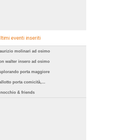
ltimi eventi inseriti
aurizio molinari ad osimo
on walter insero ad osimo
splorando porta maggiore
llotto porta comicità,...
inocchio & friends