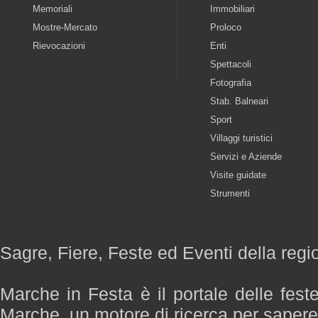
Memoriali
Immobiliari
Mostre-Mercato
Proloco
Rievocazioni
Enti
Spettacoli
Fotografia
Stab. Balneari
Sport
Villaggi turistici
Servizi e Aziende
Visite guidate
Strumenti
Sagre, Fiere, Feste ed Eventi della reg
Marche in Festa è il portale delle fest
Marche, un motore di ricerca per saper