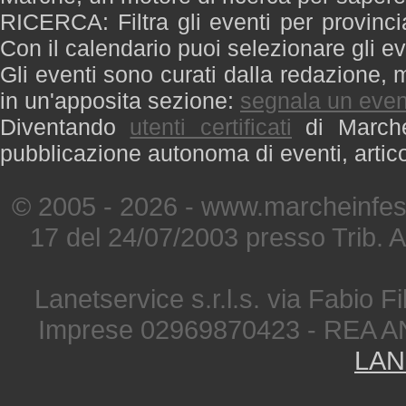
RICERCA: Filtra gli eventi per provinci
Con il calendario puoi selezionare gli ev
Gli eventi sono curati dalla redazione, m
in un'apposita sezione:
segnala un even
Diventando
utenti certificati
di Marche 
pubblicazione autonoma di eventi, artic
© 2005 - 2026 - www.marcheinfest
17 del 24/07/2003 presso Trib. 
Lanetservice s.r.l.s. via Fabio Fi
Imprese 02969870423 - REA A
LAN