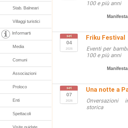
100 e più anni
Stab. Balneari
Manifesta
Villaggi turistici
Informarti
set
Friku Festival
04
Media
Eventi per bambin
2026
100 e più anni
Comuni
Manifesta
Associazioni
Proloco
set
Una notte a Pa
07
Onversazioni i
Enti
2026
storica
Spettacoli
Visite guidate