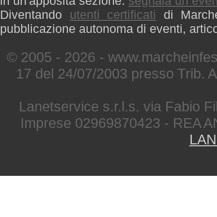
in un'apposita sezione:
segnala un even
Diventando
utenti certificati
di Marche 
pubblicazione autonoma di eventi, artic
© 2005 - 2026 - www.marcheinfest
17 del 24/07/2003 presso Trib. 
Lanetservice s.r.l.s. via Fabio Fi
Imprese 02969870423 - REA A
LAN