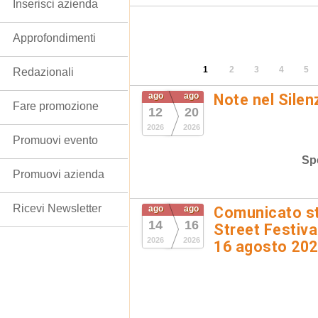
Inserisci azienda
Approfondimenti
1
2
3
4
5
Redazionali
ago
ago
Note nel Silen
Fare promozione
12
20
2026
2026
Promuovi evento
Spe
Promuovi azienda
Ricevi Newsletter
ago
ago
Comunicato st
14
16
Street Festival
2026
2026
16 agosto 20