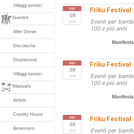
Villaggi turistici
ago
Friku Festival
18
Divertirti
Eventi per bambin
2026
100 e più anni
After Dinner
Manifesta
Discoteche
Divertimenti
ago
Friku Festival
28
Villaggi turistici
Eventi per bambin
2026
100 e più anni
Rilassarti
Manifesta
Airbnb
Country House
ago
Friku Festival
16
Benessere
Eventi per bambin
2026