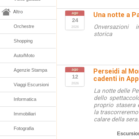
Altro
ago
Una notte a Pa
24
Onversazioni i
Orchestre
2026
storica
Shopping
Auto/Moto
Agenzie Stampa
ago
Perseidi al Mo
12
cadenti in Ap
2026
Viaggi Escursioni
La notte delle Pe
dello spettaccolo
Informatica
proprio stasera 
la trascorreremo
Immobiliari
calare della sera.
Fotografia
Escursio