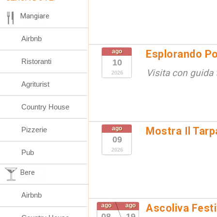
Mangiare
Airbnb
ago
Esplorando Po
Ristoranti
10
Visita con guida t
2026
Agriturist
Country House
ago
Mostra Il Tarp
Pizzerie
09
2026
Pub
Bere
Airbnb
ago
ago
Ascoliva Festi
08
19