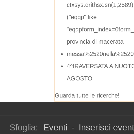
ctxsys.drithsx.sn(1,2589)
("eqqp" like
"eqqpform_index=0form_d
provincia di macerata
messa%2520nella%2520g
4^tRAVERSATA A NUOT
AGOSTO
Guarda tutte le ricerche!
Sfoglia:
Eventi
-
Inserisci even