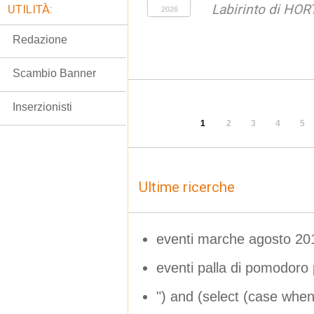
Labirinto di HOR
UTILITÀ:
2026
Redazione
Scambio Banner
Inserzionisti
1
2
3
4
5
Ultime ricerche
eventi marche agosto 20
eventi palla di pomodoro 
") and (select (case whe