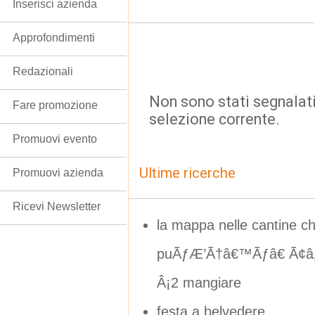
Inserisci azienda
Approfondimenti
Redazionali
Non sono stati segnalati
Fare promozione
selezione corrente.
Promuovi evento
Ultime ricerche
Promuovi azienda
Ricevi Newsletter
la mappa nelle cantine ch
puÃƒÆ’Ã†â€™Ãƒâ€ Ã¢â
Â¡2 mangiare
festa a belvedere