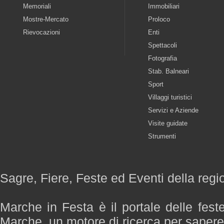
Memoriali
Immobiliari
Mostre-Mercato
Proloco
Rievocazioni
Enti
Spettacoli
Fotografia
Stab. Balneari
Sport
Villaggi turistici
Servizi e Aziende
Visite guidate
Strumenti
Sagre, Fiere, Feste ed Eventi della reg
Marche in Festa è il portale delle fest
Marche, un motore di ricerca per saper