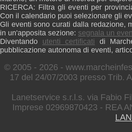
RICERCA: Filtra gli eventi per provinci
Con il calendario puoi selezionare gli ev
Gli eventi sono curati dalla redazione, m
in un'apposita sezione:
segnala un even
Diventando
utenti certificati
di Marche 
pubblicazione autonoma di eventi, artic
© 2005 - 2026 - www.marcheinfest
17 del 24/07/2003 presso Trib. 
Lanetservice s.r.l.s. via Fabio Fi
Imprese 02969870423 - REA A
LAN