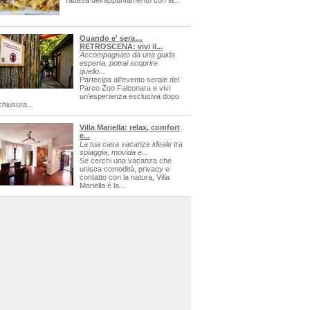
l'attesa dell'appuntamento con la...
Quando e' sera…
RETROSCENA: vivi il...
Accompagnato da una guida
esperta, potrai scoprire
quello...
Partecipa all'evento serale del
Parco Zoo Falconara e vivi
un'esperienza esclusiva dopo
chiusura...
Villa Mariella: relax, comfort
e...
La tua casa vacanze ideale tra
spiaggia, movida e...
Se cerchi una vacanza che
unisca comodità, privacy e
contatto con la natura, Villa
Mariella è la...