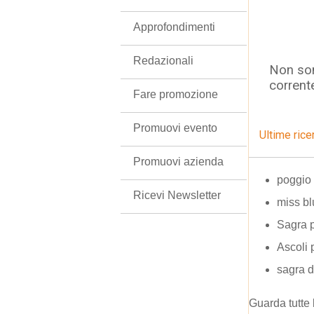
Approfondimenti
Redazionali
Non son
corrent
Fare promozione
Promuovi evento
Ultime rice
Promuovi azienda
poggio 
Ricevi Newsletter
miss b
Sagra p
Ascoli 
sagra d
Guarda tutte 