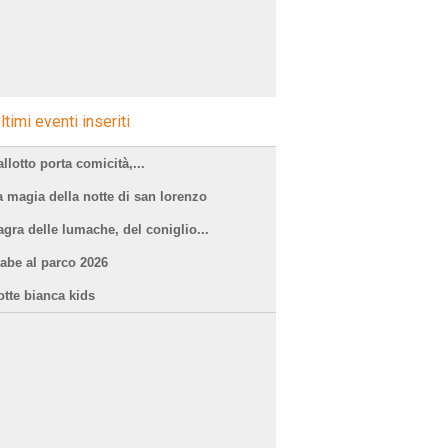
ltimi eventi inseriti
llotto porta comicità,...
a magia della notte di san lorenzo
agra delle lumache, del coniglio...
iabe al parco 2026
otte bianca kids