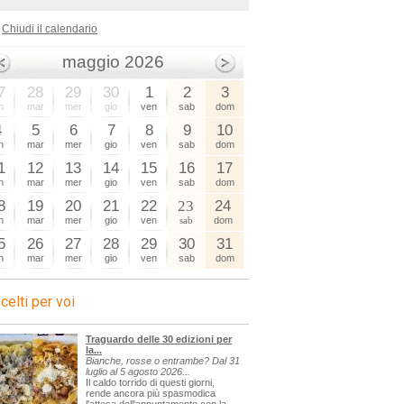
Chiudi il calendario
maggio 2026
7
28
29
30
1
2
3
n
mar
mer
gio
ven
sab
dom
4
5
6
7
8
9
10
n
mar
mer
gio
ven
sab
dom
1
12
13
14
15
16
17
n
mar
mer
gio
ven
sab
dom
8
19
20
21
22
23
24
n
mar
mer
gio
ven
sab
dom
5
26
27
28
29
30
31
n
mar
mer
gio
ven
sab
dom
celti per voi
Traguardo delle 30 edizioni per
la...
Bianche, rosse o entrambe? Dal 31
luglio al 5 agosto 2026...
Il caldo torrido di questi giorni,
rende ancora più spasmodica