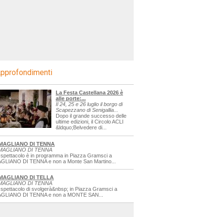
pprofondimenti
La Festa Castellana 2026 è
alle porte:...
Il 24, 25 e 26 luglio il borgo di
Scapezzano di Senigallia...
Dopo il grande successo delle
ultime edizioni, il Circolo ACLI
&ldquo;Belvedere di...
MAGLIANO DI TENNA
MAGLIANO DI TENNA
 spettacolo è in programma in Piazza Gramsci a
GLIANO DI TENNA e non a Monte San Martino...
MAGLIANO DI TELLA
MAGLIANO DI TENNA
 spettacolo di svolgerà&nbsp; in Piazza Gramsci a
GLIANO DI TENNA e non a MONTE SAN...