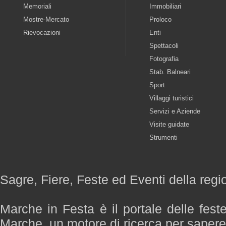
Memoriali
Immobiliari
Mostre-Mercato
Proloco
Rievocazioni
Enti
Spettacoli
Fotografia
Stab. Balneari
Sport
Villaggi turistici
Servizi e Aziende
Visite guidate
Strumenti
Sagre, Fiere, Feste ed Eventi della reg
Marche in Festa è il portale delle fest
Marche, un motore di ricerca per saper