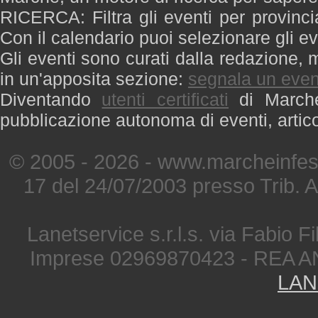
RICERCA: Filtra gli eventi per provinci
Con il calendario puoi selezionare gli ev
Gli eventi sono curati dalla redazione, m
in un'apposita sezione:
segnala un even
Diventando
utenti certificati
di Marche 
pubblicazione autonoma di eventi, artic
© 2005 - 2026 - www.marcheinfest
17 del 24/07/2003 presso Trib. 
Lanetservice s.r.l.s. via Fabio Fi
Imprese 02969870423 - REA A
LAN