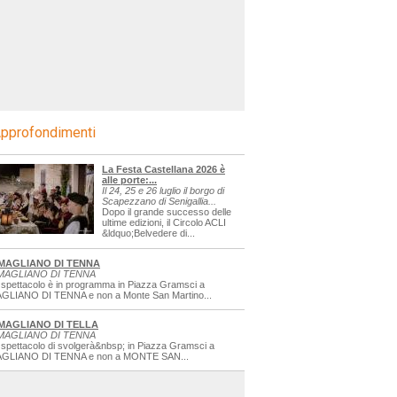
pprofondimenti
La Festa Castellana 2026 è
alle porte:...
Il 24, 25 e 26 luglio il borgo di
Scapezzano di Senigallia...
Dopo il grande successo delle
ultime edizioni, il Circolo ACLI
&ldquo;Belvedere di...
MAGLIANO DI TENNA
MAGLIANO DI TENNA
 spettacolo è in programma in Piazza Gramsci a
GLIANO DI TENNA e non a Monte San Martino...
MAGLIANO DI TELLA
MAGLIANO DI TENNA
 spettacolo di svolgerà&nbsp; in Piazza Gramsci a
GLIANO DI TENNA e non a MONTE SAN...