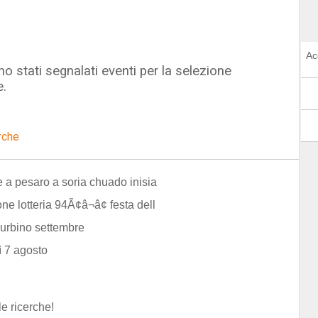
Ac
o stati segnalati eventi per la selezione
e.
rche
 a pesaro a soria chuado inisia
one lotteria 94Ã¢â¬â¢ festa dell
urbino settembre
 7 agosto
le ricerche!