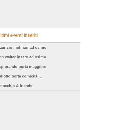
ltimi eventi inseriti
aurizio molinari ad osimo
on walter insero ad osimo
splorando porta maggiore
llotto porta comicità,...
inocchio & friends