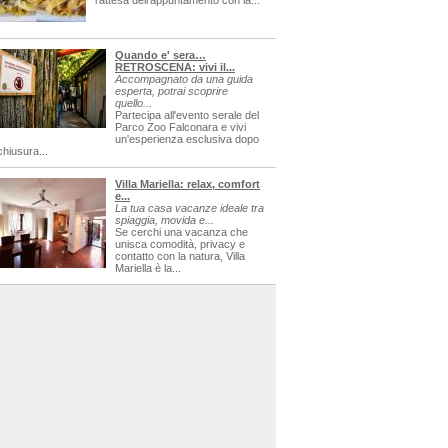
l'attesa dell'appuntamento con la...
Quando e' sera…
RETROSCENA: vivi il...
Accompagnato da una guida
esperta, potrai scoprire
quello...
Partecipa all'evento serale del
Parco Zoo Falconara e vivi
un'esperienza esclusiva dopo
chiusura...
Villa Mariella: relax, comfort
e...
La tua casa vacanze ideale tra
spiaggia, movida e...
Se cerchi una vacanza che
unisca comodità, privacy e
contatto con la natura, Villa
Mariella è la...