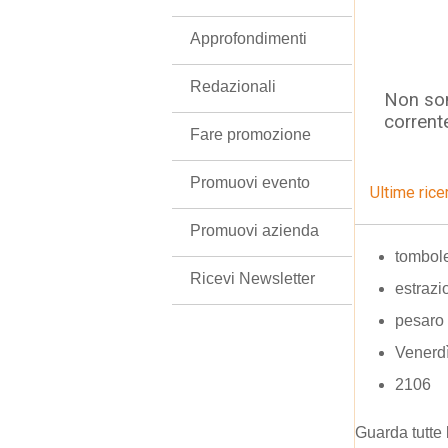
Approfondimenti
Redazionali
Non son
corrent
Fare promozione
Promuovi evento
Ultime rice
Promuovi azienda
tombole
Ricevi Newsletter
estrazi
pesaro 
Venerdì
2106
Guarda tutte 