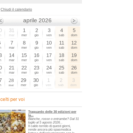
Chiudi il calendario
aprile 2026
0
31
1
2
3
4
5
n
mar
mer
gio
ven
sab
dom
6
7
8
9
10
11
12
n
mar
mer
gio
ven
sab
dom
3
14
15
16
17
18
19
n
mar
mer
gio
ven
sab
dom
0
21
22
23
24
25
26
n
mar
mer
gio
ven
sab
dom
7
28
29
30
1
2
3
n
mar
mer
gio
ven
sab
dom
celti per voi
Traguardo delle 30 edizioni per
la...
Bianche, rosse o entrambe? Dal 31
luglio al 5 agosto 2026...
Il caldo torrido di questi giorni,
rende ancora più spasmodica