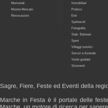
Memoriali
Immobiliari
Mostre-Mercato
Proloco
Rievocazioni
Enti
Spettacoli
Fotografia
Stab. Balneari
Sport
Villaggi turistici
Servizi e Aziende
Visite guidate
Strumenti
Sagre, Fiere, Feste ed Eventi della reg
Marche in Festa è il portale delle fest
Marche, un motore di ricerca per saper