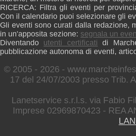
RICERCA: Filtra gli eventi per provinci
Con il calendario puoi selezionare gli ev
Gli eventi sono curati dalla redazione, m
in un'apposita sezione:
segnala un even
Diventando
utenti certificati
di Marche 
pubblicazione autonoma di eventi, artic
© 2005 - 2026 - www.marcheinfest
17 del 24/07/2003 presso Trib. 
Lanetservice s.r.l.s. via Fabio Fi
Imprese 02969870423 - REA A
LAN