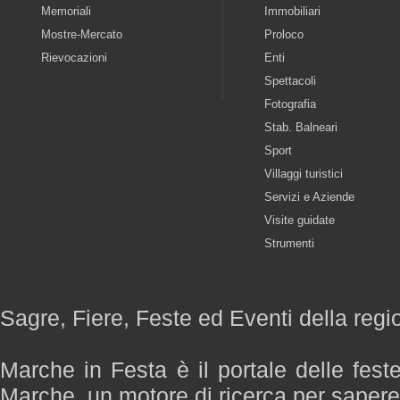
Memoriali
Immobiliari
Mostre-Mercato
Proloco
Rievocazioni
Enti
Spettacoli
Fotografia
Stab. Balneari
Sport
Villaggi turistici
Servizi e Aziende
Visite guidate
Strumenti
Sagre, Fiere, Feste ed Eventi della reg
Marche in Festa è il portale delle fest
Marche, un motore di ricerca per saper