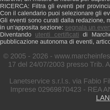
RICERCA: Filtra gli eventi per provinci
Con il calendario puoi selezionare gli ev
Gli eventi sono curati dalla redazione, m
in un'apposita sezione:
segnala un even
Diventando
utenti certificati
di Marche 
pubblicazione autonoma di eventi, artic
© 2005 - 2026 - www.marcheinfest
17 del 24/07/2003 presso Trib. 
Lanetservice s.r.l.s. via Fabio Fi
Imprese 02969870423 - REA A
LAN