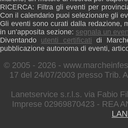
RICERCA: Filtra gli eventi per provinci
Con il calendario puoi selezionare gli ev
Gli eventi sono curati dalla redazione, m
in un'apposita sezione:
segnala un even
Diventando
utenti certificati
di Marche 
pubblicazione autonoma di eventi, artic
© 2005 - 2026 - www.marcheinfest
17 del 24/07/2003 presso Trib. 
Lanetservice s.r.l.s. via Fabio Fi
Imprese 02969870423 - REA A
LAN