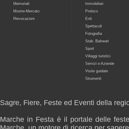
Memoriali
Immobiliari
Mostre-Mercato
Proloco
Rievocazioni
Enti
Spettacoli
Fotografia
Stab. Balneari
Sport
Villaggi turistici
Servizi e Aziende
Visite guidate
Strumenti
Sagre, Fiere, Feste ed Eventi della reg
Marche in Festa è il portale delle fest
Marche, un motore di ricerca per saper