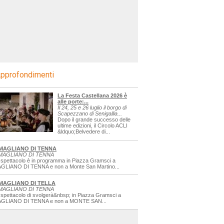
pprofondimenti
La Festa Castellana 2026 è
alle porte:...
Il 24, 25 e 26 luglio il borgo di
Scapezzano di Senigallia...
Dopo il grande successo delle
ultime edizioni, il Circolo ACLI
&ldquo;Belvedere di...
MAGLIANO DI TENNA
MAGLIANO DI TENNA
 spettacolo è in programma in Piazza Gramsci a
GLIANO DI TENNA e non a Monte San Martino...
MAGLIANO DI TELLA
MAGLIANO DI TENNA
 spettacolo di svolgerà&nbsp; in Piazza Gramsci a
GLIANO DI TENNA e non a MONTE SAN...