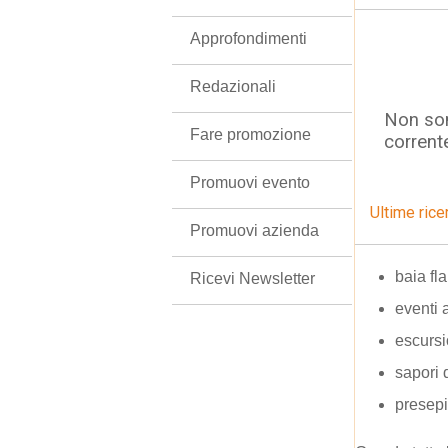
Approfondimenti
Redazionali
Non son
Fare promozione
corrent
Promuovi evento
Ultime rice
Promuovi azienda
baia fl
Ricevi Newsletter
eventi 
escurs
sapori 
presepi