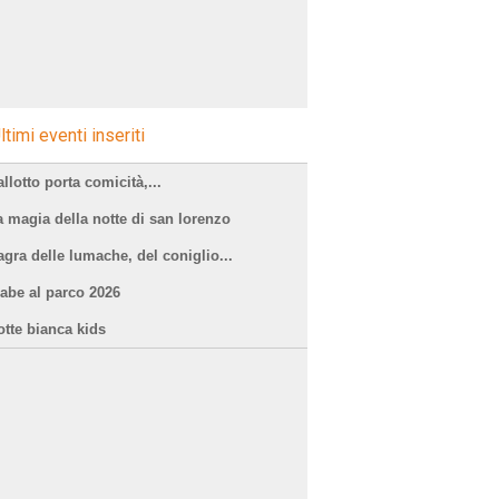
ltimi eventi inseriti
llotto porta comicità,...
a magia della notte di san lorenzo
agra delle lumache, del coniglio...
iabe al parco 2026
otte bianca kids