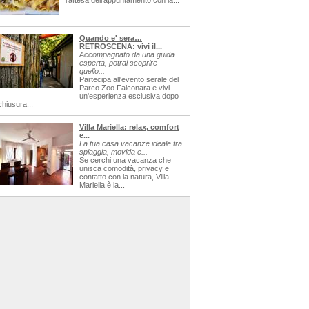
l'attesa dell'appuntamento con la...
Quando e' sera…
RETROSCENA: vivi il...
Accompagnato da una guida
esperta, potrai scoprire
quello...
Partecipa all'evento serale del
Parco Zoo Falconara e vivi
un'esperienza esclusiva dopo
chiusura...
Villa Mariella: relax, comfort
e...
La tua casa vacanze ideale tra
spiaggia, movida e...
Se cerchi una vacanza che
unisca comodità, privacy e
contatto con la natura, Villa
Mariella è la...