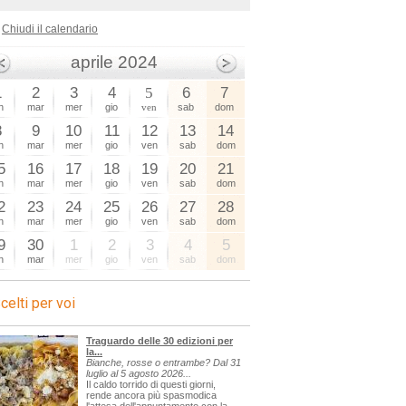
Chiudi il calendario
aprile 2024
1
2
3
4
5
6
7
n
mar
mer
gio
ven
sab
dom
8
9
10
11
12
13
14
n
mar
mer
gio
ven
sab
dom
5
16
17
18
19
20
21
n
mar
mer
gio
ven
sab
dom
2
23
24
25
26
27
28
n
mar
mer
gio
ven
sab
dom
9
30
1
2
3
4
5
n
mar
mer
gio
ven
sab
dom
celti per voi
Traguardo delle 30 edizioni per
la...
Bianche, rosse o entrambe? Dal 31
luglio al 5 agosto 2026...
Il caldo torrido di questi giorni,
rende ancora più spasmodica