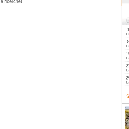
le ricerche!
lu
lu
1
lu
2
lu
2
lu
S