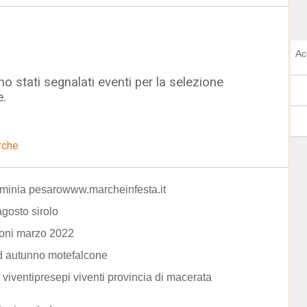
Ac
o stati segnalati eventi per la selezione
e.
rche
aminia pesarowww.marcheinfesta.it
agosto sirolo
ioni marzo 2022
d autunno motefalcone
 viventipresepi viventi provincia di macerata