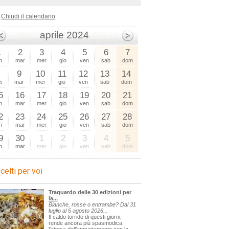
Chiudi il calendario
sagre
aprile 2024
1
2
3
4
5
6
7
n
mar
mer
gio
ven
sab
dom
8
9
10
11
12
13
14
n
mar
mer
gio
ven
sab
dom
5
16
17
18
19
20
21
n
mar
mer
gio
ven
sab
dom
2
23
24
25
26
27
28
n
mar
mer
gio
ven
sab
dom
9
30
1
2
3
4
5
n
mar
mer
gio
ven
sab
dom
celti per voi
Traguardo delle 30 edizioni per
la...
Bianche, rosse o entrambe? Dal 31
luglio al 5 agosto 2026...
Il caldo torrido di questi giorni,
rende ancora più spasmodica