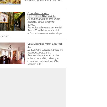
l'attesa dell'appuntamento con la...
Quando e' sera…
RETROSCENA: vivi il...
Accompagnato da una guida
esperta, potrai scoprire
quello...
Partecipa all'evento serale del
Parco Zoo Falconara e vivi
un'esperienza esclusiva dopo
chiusura...
Villa Mariella: relax, comfort
e...
La tua casa vacanze ideale tra
spiaggia, movida e...
Se cerchi una vacanza che
unisca comodità, privacy e
contatto con la natura, Villa
Mariella è la...