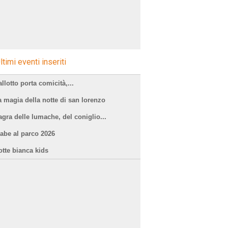
ltimi eventi inseriti
llotto porta comicità,...
a magia della notte di san lorenzo
agra delle lumache, del coniglio...
iabe al parco 2026
otte bianca kids