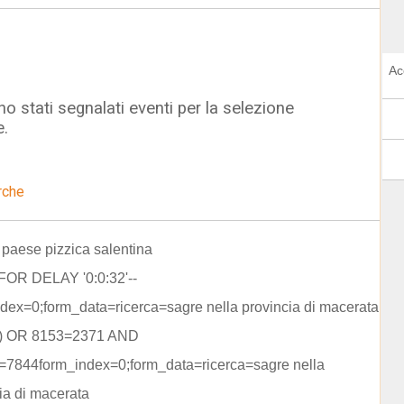
Ac
o stati segnalati eventi per la selezione
e.
rche
i paese pizzica salentina
FOR DELAY '0:0:32'--
dex=0;form_data=ricerca=sagre nella provincia di macerata
)) OR 8153=2371 AND
4=7844form_index=0;form_data=ricerca=sagre nella
ia di macerata