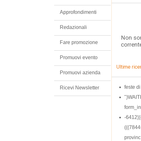
Approfondimenti
Redazionali
Non son
Fare promozione
corrent
Promuovi evento
Ultime rice
Promuovi azienda
feste d
Ricevi Newsletter
")WAIT
form_in
-6412)
(((784
provinc