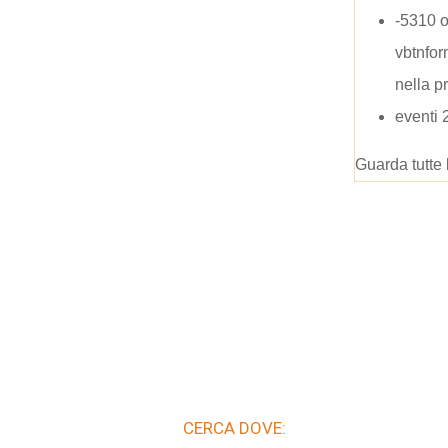
-5310 
vbtnfo
nella p
eventi 
Guarda tutte 
CERCA DOVE: