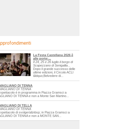
pprofondimenti
La Festa Castellana 2026 è
alle porte:...
Il 24, 25 e 26 luglio il borgo di
Scapezzano di Senigallia...
Dopo il grande successo delle
ultime edizioni, il Circolo ACLI
&ldquo;Belvedere di...
MAGLIANO DI TENNA
MAGLIANO DI TENNA
 spettacolo è in programma in Piazza Gramsci a
GLIANO DI TENNA e non a Monte San Martino...
MAGLIANO DI TELLA
MAGLIANO DI TENNA
 spettacolo di svolgerà&nbsp; in Piazza Gramsci a
GLIANO DI TENNA e non a MONTE SAN...