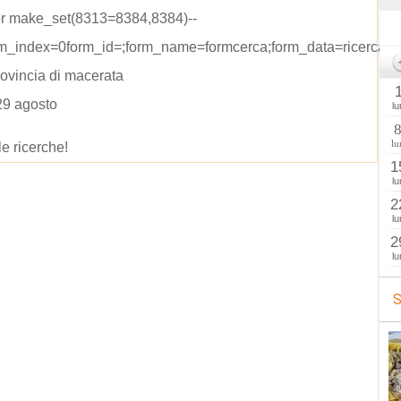
or make_set(8313=8384,8384)--
rm_index=0form_id=;form_name=formcerca;form_data=ricerca=
rovincia di macerata
29 agosto
lu
lu
le ricerche!
1
lu
2
lu
2
lu
S