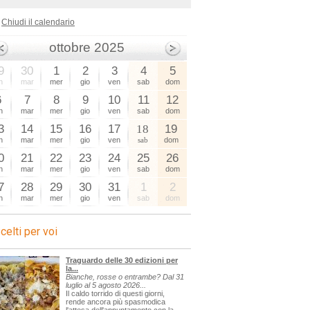
Chiudi il calendario
ottobre 2025
9
30
1
2
3
4
5
n
mar
mer
gio
ven
sab
dom
6
7
8
9
10
11
12
n
mar
mer
gio
ven
sab
dom
3
14
15
16
17
18
19
n
mar
mer
gio
ven
sab
dom
0
21
22
23
24
25
26
n
mar
mer
gio
ven
sab
dom
7
28
29
30
31
1
2
n
mar
mer
gio
ven
sab
dom
celti per voi
Traguardo delle 30 edizioni per
la...
Bianche, rosse o entrambe? Dal 31
luglio al 5 agosto 2026...
Il caldo torrido di questi giorni,
rende ancora più spasmodica