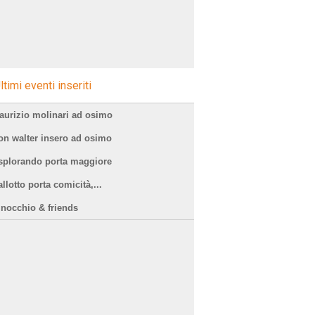
ltimi eventi inseriti
aurizio molinari ad osimo
on walter insero ad osimo
splorando porta maggiore
llotto porta comicità,...
inocchio & friends