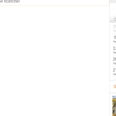
le ricerche!
2
lu
lu
1
lu
2
lu
2
lu
S