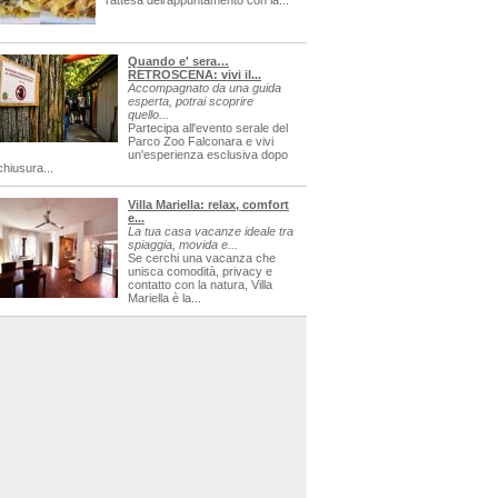
l'attesa dell'appuntamento con la...
Quando e' sera…
RETROSCENA: vivi il...
Accompagnato da una guida
esperta, potrai scoprire
quello...
Partecipa all'evento serale del
Parco Zoo Falconara e vivi
un'esperienza esclusiva dopo
chiusura...
Villa Mariella: relax, comfort
e...
La tua casa vacanze ideale tra
spiaggia, movida e...
Se cerchi una vacanza che
unisca comodità, privacy e
contatto con la natura, Villa
Mariella è la...