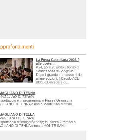
pprofondimenti
La Festa Castellana 2026 è
alle porte:...
Il 24, 25 e 26 luglio il borgo di
Scapezzano di Senigallia...
Dopo il grande successo delle
ultime edizioni, il Circolo ACLI
&ldquo;Belvedere di...
MAGLIANO DI TENNA
MAGLIANO DI TENNA
 spettacolo è in programma in Piazza Gramsci a
GLIANO DI TENNA e non a Monte San Martino...
MAGLIANO DI TELLA
MAGLIANO DI TENNA
 spettacolo di svolgerà&nbsp; in Piazza Gramsci a
GLIANO DI TENNA e non a MONTE SAN...