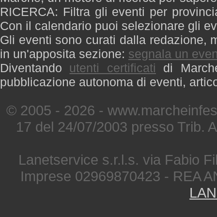
RICERCA: Filtra gli eventi per provinci
Con il calendario puoi selezionare gli ev
Gli eventi sono curati dalla redazione, m
in un'apposita sezione:
segnala un even
Diventando
utenti certificati
di Marche 
pubblicazione autonoma di eventi, artic
© 2005 - 2026 - www.marcheinfest
17 del 24/07/2003 presso Trib. 
Lanetservice s.r.l.s. via Fabio Fi
Imprese 02969870423 - REA A
LAN