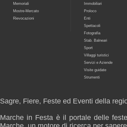
Memoriali
Immobiliari
Mostre-Mercato
Proloco
Rievocazioni
Enti
Spettacoli
Fotografia
Stab. Balneari
Sport
Villaggi turistici
Servizi e Aziende
Visite guidate
Strumenti
Sagre, Fiere, Feste ed Eventi della reg
Marche in Festa è il portale delle fest
Marche, un motore di ricerca per saper