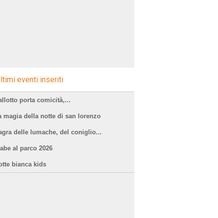
ltimi eventi inseriti
llotto porta comicità,...
a magia della notte di san lorenzo
agra delle lumache, del coniglio...
iabe al parco 2026
otte bianca kids