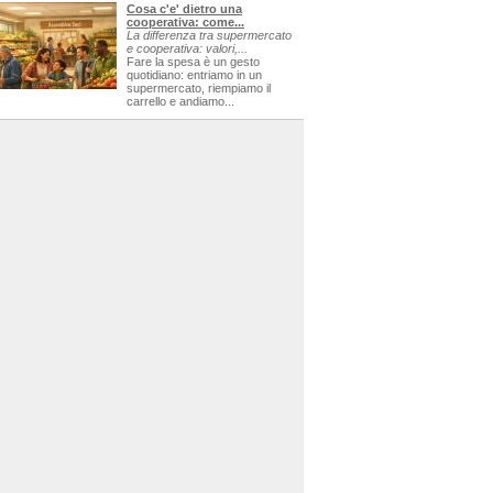
Cosa c'e' dietro una
cooperativa: come...
La differenza tra supermercato
e cooperativa: valori,...
Fare la spesa è un gesto
quotidiano: entriamo in un
supermercato, riempiamo il
carrello e andiamo...