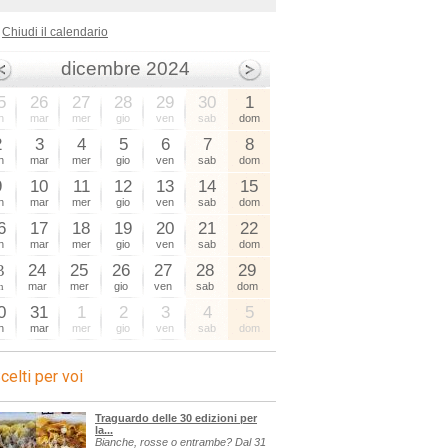
Chiudi il calendario
dicembre 2024
5
26
27
28
29
30
1
n
mar
mer
gio
ven
sab
dom
2
3
4
5
6
7
8
n
mar
mer
gio
ven
sab
dom
9
10
11
12
13
14
15
n
mar
mer
gio
ven
sab
dom
6
17
18
19
20
21
22
n
mar
mer
gio
ven
sab
dom
3
24
25
26
27
28
29
n
mar
mer
gio
ven
sab
dom
0
31
1
2
3
4
5
n
mar
mer
gio
ven
sab
dom
celti per voi
Traguardo delle 30 edizioni per
la...
Bianche, rosse o entrambe? Dal 31