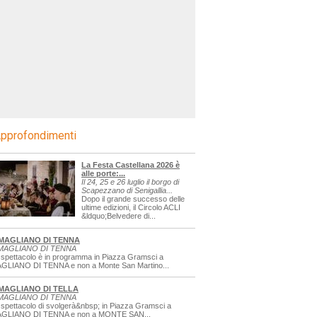
pprofondimenti
La Festa Castellana 2026 è
alle porte:...
Il 24, 25 e 26 luglio il borgo di
Scapezzano di Senigallia...
Dopo il grande successo delle
ultime edizioni, il Circolo ACLI
&ldquo;Belvedere di...
MAGLIANO DI TENNA
MAGLIANO DI TENNA
 spettacolo è in programma in Piazza Gramsci a
GLIANO DI TENNA e non a Monte San Martino...
MAGLIANO DI TELLA
MAGLIANO DI TENNA
 spettacolo di svolgerà&nbsp; in Piazza Gramsci a
GLIANO DI TENNA e non a MONTE SAN...