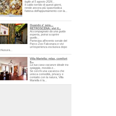
luglio al 5 agosto 2026...
Il caldo torrido di questi giorni,
rende ancora più spasmodica
l'attesa dell'appuntamento con la...
Quando e' sera…
RETROSCENA: vivi il...
Accompagnato da una guida
esperta, potrai scoprire
quello...
Partecipa all'evento serale del
Parco Zoo Falconara e vivi
un'esperienza esclusiva dopo
chiusura...
Villa Mariella: relax, comfort
e...
La tua casa vacanze ideale tra
spiaggia, movida e...
Se cerchi una vacanza che
unisca comodità, privacy e
contatto con la natura, Villa
Mariella è la...