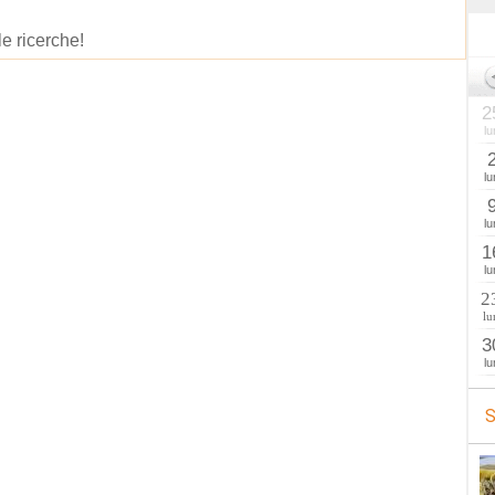
le ricerche!
2
lu
lu
lu
1
lu
2
lu
3
lu
S