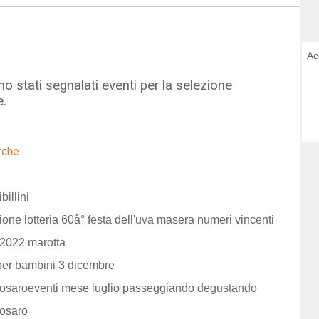
Ac
o stati segnalati eventi per la selezione
e.
rche
billini
ione lotteria 60â° festa dell'uva masera numeri vincenti
 2022 marotta
per bambini 3 dicembre
osaroeventi mese luglio passeggiando degustando
osaro