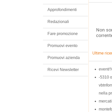
Approfondimenti
Redazionali
Non son
Fare promozione
corrent
Promuovi evento
Ultime rice
Promuovi azienda
eventi
Ricevi Newsletter
-5310 
vbtnfo
nella p
mercati
montefo