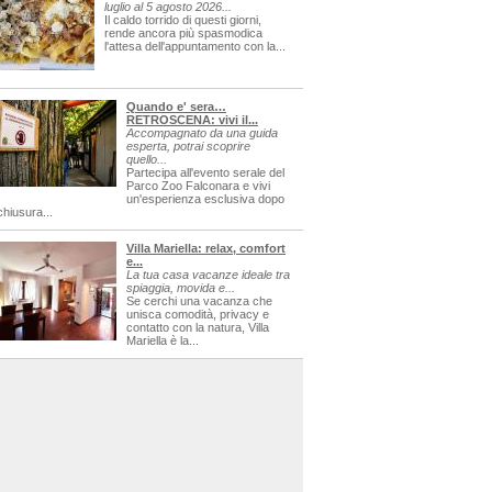
luglio al 5 agosto 2026...
Il caldo torrido di questi giorni,
rende ancora più spasmodica
l'attesa dell'appuntamento con la...
Quando e' sera…
RETROSCENA: vivi il...
Accompagnato da una guida
esperta, potrai scoprire
quello...
Partecipa all'evento serale del
Parco Zoo Falconara e vivi
un'esperienza esclusiva dopo
chiusura...
Villa Mariella: relax, comfort
e...
La tua casa vacanze ideale tra
spiaggia, movida e...
Se cerchi una vacanza che
unisca comodità, privacy e
contatto con la natura, Villa
Mariella è la...