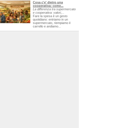
Cosa c'e' dietro una
cooperativa: come...
La differenza tra supermercato
e cooperativa: valori,...
Fare la spesa è un gesto
quotidiano: entriamo in un
supermercato, riempiamo il
carrello e andiamo...