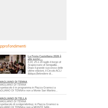
pprofondimenti
La Festa Castellana 2026 è
alle porte:...
Il 24, 25 e 26 luglio il borgo di
Scapezzano di Senigallia...
Dopo il grande successo delle
ultime edizioni, il Circolo ACLI
&ldquo;Belvedere di...
MAGLIANO DI TENNA
MAGLIANO DI TENNA
 spettacolo è in programma in Piazza Gramsci a
GLIANO DI TENNA e non a Monte San Martino...
MAGLIANO DI TELLA
MAGLIANO DI TENNA
 spettacolo di svolgerà&nbsp; in Piazza Gramsci a
GLIANO DI TENNA e non a MONTE SAN...