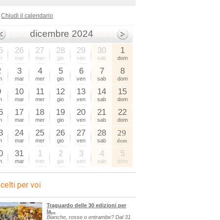
Chiudi il calendario
dicembre 2024
5
26
27
28
29
30
1
n
mar
mer
gio
ven
sab
dom
2
3
4
5
6
7
8
n
mar
mer
gio
ven
sab
dom
9
10
11
12
13
14
15
n
mar
mer
gio
ven
sab
dom
6
17
18
19
20
21
22
n
mar
mer
gio
ven
sab
dom
3
24
25
26
27
28
29
n
mar
mer
gio
ven
sab
dom
0
31
1
2
3
4
5
n
mar
mer
gio
ven
sab
dom
celti per voi
Traguardo delle 30 edizioni per
la...
Bianche, rosse o entrambe? Dal 31