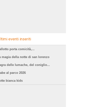
ltimi eventi inseriti
llotto porta comicità,...
a magia della notte di san lorenzo
agra delle lumache, del coniglio...
iabe al parco 2026
otte bianca kids