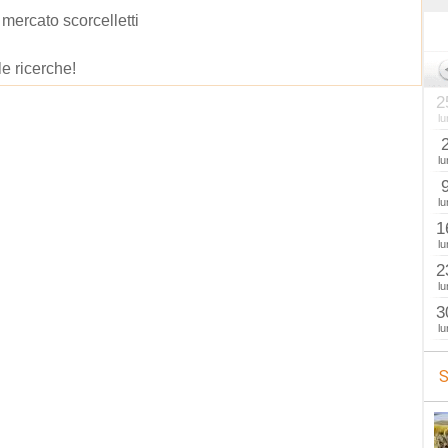
mercato scorcelletti
le ricerche!
2
lu
lu
lu
1
lu
2
lu
3
lu
S