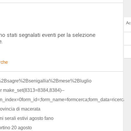
Ac
o stati segnalati eventi per la selezione
e.
rche
%2Bsagre%2Bsenigallia%2Bmese%2Bluglio
or make_set(8313=8384,8384)--
rm_index=0form_id=;form_name=formcerca;form_data=ricerca=
rovincia di macerata
ni serali estivi agosto fano
rtino 20 agosto