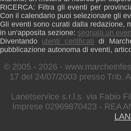
RICERCA: Filtra gli eventi per provinci
Con il calendario puoi selezionare gli ev
Gli eventi sono curati dalla redazione, m
in un'apposita sezione:
segnala un even
Diventando
utenti certificati
di Marche 
pubblicazione autonoma di eventi, artic
© 2005 - 2026 - www.marcheinfest
17 del 24/07/2003 presso Trib. 
Lanetservice s.r.l.s. via Fabio Fi
Imprese 02969870423 - REA A
LAN