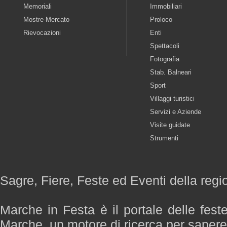
Memoriali
Immobiliari
Mostre-Mercato
Proloco
Rievocazioni
Enti
Spettacoli
Fotografia
Stab. Balneari
Sport
Villaggi turistici
Servizi e Aziende
Visite guidate
Strumenti
Sagre, Fiere, Feste ed Eventi della reg
Marche in Festa è il portale delle fest
Marche, un motore di ricerca per saper