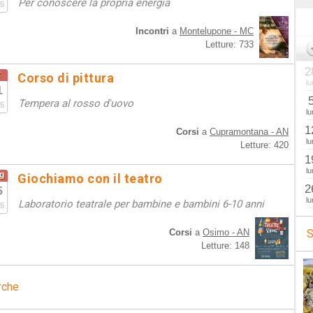
Per conoscere la propria energia
5
Incontri
a
Montelupone - MC
Letture: 733
2
t
Corso di pittura
lu
1
Tempera al rosso d'uovo
5
lu
1
Corsi
a
Cupramontana - AN
lu
Letture: 420
1
lu
g
Giochiamo con il teatro
2
5
lu
Laboratorio teatrale per bambine e bambini 6-10 anni
5
Corsi
a
Osimo - AN
S
Letture: 148
rche