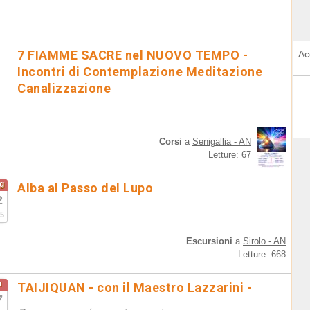
7 FIAMME SACRE nel NUOVO TEMPO -
Ac
Incontri di Contemplazione Meditazione
Canalizzazione
Corsi
a
Senigallia - AN
Letture: 67
g
Alba al Passo del Lupo
2
5
Escursioni
a
Sirolo - AN
Letture: 668
u
TAIJIQUAN - con il Maestro Lazzarini -
7