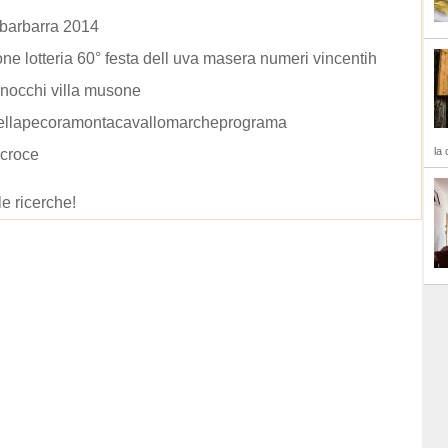
i barbarra 2014
one lotteria 60° festa dell uva masera numeri vincentih
nocchi villa musone
ellapecoramontacavallomarcheprograma
la 
acroce
le ricerche!