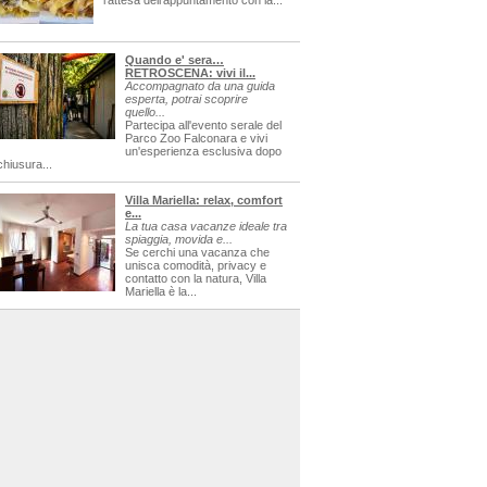
l'attesa dell'appuntamento con la...
Quando e' sera…
RETROSCENA: vivi il...
Accompagnato da una guida
esperta, potrai scoprire
quello...
Partecipa all'evento serale del
Parco Zoo Falconara e vivi
un'esperienza esclusiva dopo
chiusura...
Villa Mariella: relax, comfort
e...
La tua casa vacanze ideale tra
spiaggia, movida e...
Se cerchi una vacanza che
unisca comodità, privacy e
contatto con la natura, Villa
Mariella è la...