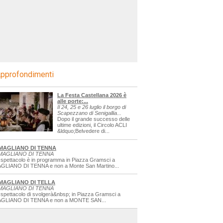
pprofondimenti
La Festa Castellana 2026 è
alle porte:...
Il 24, 25 e 26 luglio il borgo di
Scapezzano di Senigallia...
Dopo il grande successo delle
ultime edizioni, il Circolo ACLI
&ldquo;Belvedere di...
MAGLIANO DI TENNA
MAGLIANO DI TENNA
 spettacolo è in programma in Piazza Gramsci a
GLIANO DI TENNA e non a Monte San Martino...
MAGLIANO DI TELLA
MAGLIANO DI TENNA
 spettacolo di svolgerà&nbsp; in Piazza Gramsci a
GLIANO DI TENNA e non a MONTE SAN...