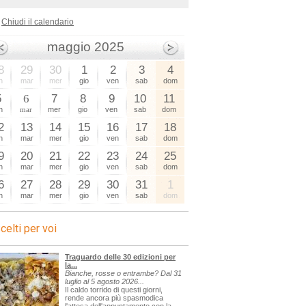
Chiudi il calendario
maggio 2025
8
29
30
1
2
3
4
n
mar
mer
gio
ven
sab
dom
5
6
7
8
9
10
11
n
mar
mer
gio
ven
sab
dom
2
13
14
15
16
17
18
n
mar
mer
gio
ven
sab
dom
9
20
21
22
23
24
25
n
mar
mer
gio
ven
sab
dom
6
27
28
29
30
31
1
n
mar
mer
gio
ven
sab
dom
celti per voi
Traguardo delle 30 edizioni per
la...
Bianche, rosse o entrambe? Dal 31
luglio al 5 agosto 2026...
Il caldo torrido di questi giorni,
rende ancora più spasmodica