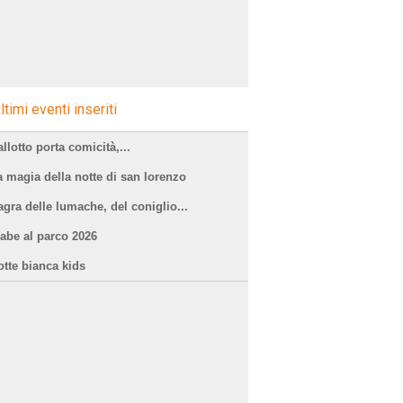
ltimi eventi inseriti
llotto porta comicità,...
a magia della notte di san lorenzo
agra delle lumache, del coniglio...
iabe al parco 2026
otte bianca kids