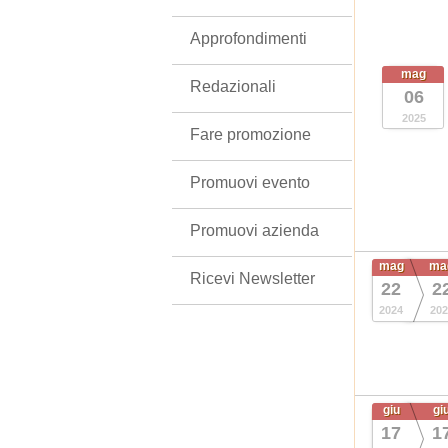
Approfondimenti
mag
Redazionali
06
2025
Fare promozione
Promuovi evento
Promuovi azienda
mag
ma
Ricevi Newsletter
22
2
2024
202
giu
gi
17
1