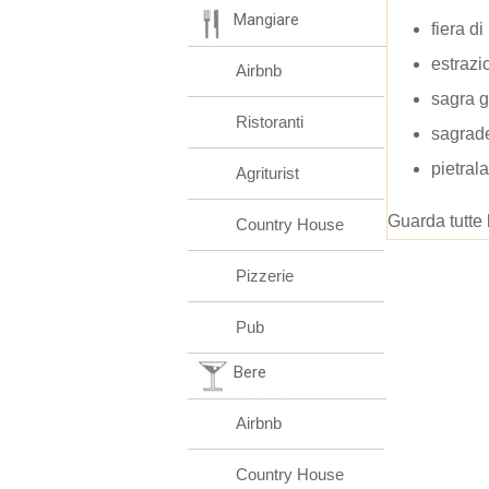
Mangiare
fiera d
estrazi
Airbnb
sagra g
Ristoranti
sagrad
pietral
Agriturist
Guarda tutte 
Country House
Pizzerie
Pub
Bere
Airbnb
Country House