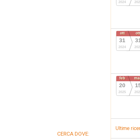
2024
202
ott
ot
31
3
2024
202
feb
ma
20
1
2025
202
Ultime rice
CERCA DOVE: